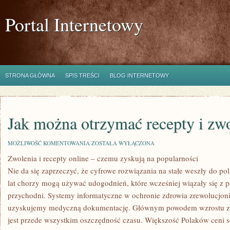
Portal Internetowy
STRONA GŁÓWNA
SPIS TREŚCI
BLOG INTERNETOWY
Jak można otrzymać recepty i zwo
JAK
MOŻLIWOŚĆ KOMENTOWANIA
ZOSTAŁA WYŁĄCZONA
MOŻNA
Zwolenia i recepty online – czemu zyskują na popularności
OTRZYMAĆ
RECEPTY
Nie da się zaprzeczyć, że cyfrowe rozwiązania na stałe weszły do po
I
ZWOLNIENIA
lat chorzy mogą używać udogodnień, które wcześniej wiązały się z p
ONLINE
przychodni. Systemy informatyczne w ochronie zdrowia zrewolucjoni
uzyskujemy medyczną dokumentację. Głównym powodem wzrostu zai
jest przede wszystkim oszczędność czasu. Większość Polaków ceni s