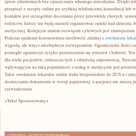
spraw zdrowotnych bez opuszczania własnego mieszkania. Dzięki te
przepisać e recepty online po szybkiej telefonicznej konsultacji lub 
kontaktu jest szczególnie doceniana przez przewlekle chorych, sen
rodziców, którzy nie będą musieli organizować opieki nad dziećmi, 
medycznej. Kolejnym atutem rozwiązań cyfrowych jest zmniejszeni
Podczas epidemii koronawirusa możliwość zdalnej
e zwolnienie leka
wygodą, ale wręcz niezbędnym rozwiązaniem. Ograniczenie ilości o
pomogło ograniczyć ryzyko przenoszenia się wirusów i bakterii. Te
dla wielu pacjentów, zwłaszcza tych z obniżoną odpornością. Trze
wpływającym na taką popularność e-usług w medycynie jest prosto
Takie zwolnienie lekarskie online trafia bezpośrednio do ZUS-u i mie
dostarczania dokumentu w wersji papierowej, a pacjenci nie muszą ju
zaświadczenia.
+Tekst Sponsorowany+
CATEGORIES:
ARTYKUŁY SPONSOROWANE