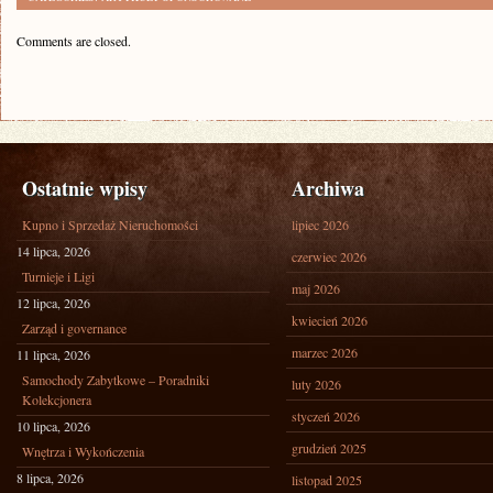
Comments are closed.
Ostatnie wpisy
Archiwa
Kupno i Sprzedaż Nieruchomości
lipiec 2026
14 lipca, 2026
czerwiec 2026
Turnieje i Ligi
maj 2026
12 lipca, 2026
kwiecień 2026
Zarząd i governance
marzec 2026
11 lipca, 2026
Samochody Zabytkowe – Poradniki
luty 2026
Kolekcjonera
styczeń 2026
10 lipca, 2026
grudzień 2025
Wnętrza i Wykończenia
8 lipca, 2026
listopad 2025