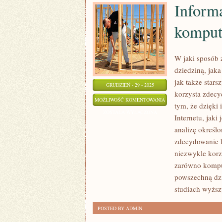
Inform
kompu
W jaki sposób 
dziedziną, jak
jak także stars
GRUDZIEŃ - 29 - 2025
korzysta zdecy
INFORMATYKA,
MOŻLIWOŚĆ KOMENTOWANIA
tym, że dzięki
MA
ZOSTAŁA WYŁĄCZONA
Internetu, jaki
WPŁYW
analizę określ
NA
zdecydowanie l
ROZWÓJ
niezwykle korz
KOMPUTERÓW
zarówno komput
powszechną dzi
studiach wyższ
POSTED BY ADMIN