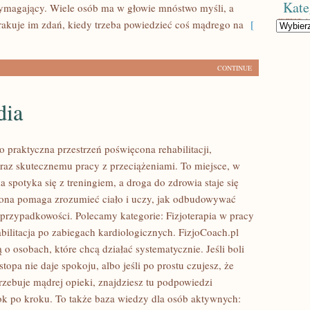
Kate
ymagający. Wiele osób ma w głowie mnóstwo myśli, a
rakuje im zdań, kiedy trzeba powiedzieć coś mądrego na
[
Kategorie
CONTINUE
dia
o praktyczna przestrzeń poświęcona rehabilitacji,
raz skutecznemu pracy z przeciążeniami. To miejsce, w
 spotyka się z treningiem, a droga do zdrowia staje się
rona pomaga zrozumieć ciało i uczy, jak odbudowywać
przypadkowości. Polecamy kategorie: Fizjoterapia w pracy
bilitacja po zabiegach kardiologicznych. FizjoCoach.pl
 o osobach, które chcą działać systematycznie. Jeśli boli
 stopa nie daje spokoju, albo jeśli po prostu czujesz, że
rzebuje mądrej opieki, znajdziesz tu podpowiedzi
k po kroku. To także baza wiedzy dla osób aktywnych: