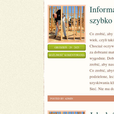
Informa
szybko 
Co zrobić, aby
wiek, czyli ta
Chociaż oczywiś
GRUDZIEŃ - 29 - 2025
za dobrami mate
INFORMATYKA,
MOŻLIWOŚĆ KOMENTOWANIA
wygodnie. Dobr
JEST
ZOSTAŁA WYŁĄCZONA
zrobić, aby nas
TO
Co zrobić, aby
DZIEDZINA
podzielone, lec
SZYBKO
uzyskiwania kli
ROZWIJAJĄCA
Sieć. Nie ma d
SIĘ
POSTED BY ADMIN