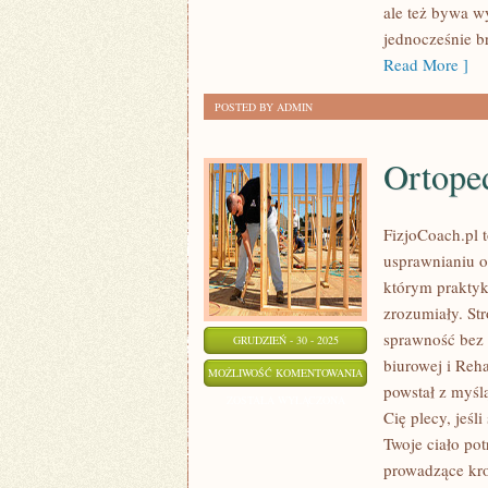
ale też bywa w
jednocześnie b
Read More ]
POSTED BY ADMIN
Ortope
FizjoCoach.pl t
usprawnianiu o
którym praktyka
zrozumiały. St
sprawność bez 
GRUDZIEŃ - 30 - 2025
biurowej i Reha
ORTOPEDIA
MOŻLIWOŚĆ KOMENTOWANIA
powstał z myślą
ZOSTAŁA WYŁĄCZONA
Cię plecy, jeśli
Twoje ciało pot
prowadzące kro