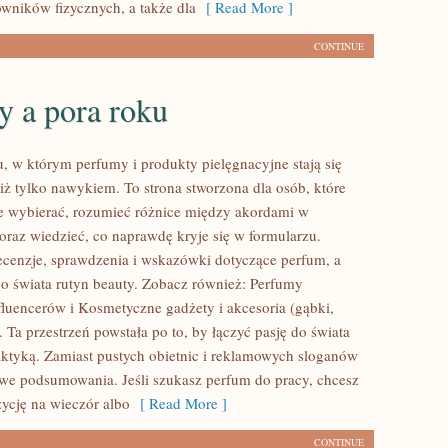
owników fizycznych, a także dla
[ Read More ]
CONTINUE
y a pora roku
u, w którym perfumy i produkty pielęgnacyjne stają się
iż tylko nawykiem. To strona stworzona dla osób, które
e wybierać, rozumieć różnice między akordami w
raz wiedzieć, co naprawdę kryje się w formularzu.
recenzje, sprawdzenia i wskazówki dotyczące perfum, a
go świata rutyn beauty. Zobacz również: Perfumy
nfluencerów i Kosmetyczne gadżety i akcesoria (gąbki,
). Ta przestrzeń powstała po to, by łączyć pasję do świata
ktyką. Zamiast pustych obietnic i reklamowych sloganów
iwe podsumowania. Jeśli szukasz perfum do pracy, chcesz
cję na wieczór albo
[ Read More ]
CONTINUE