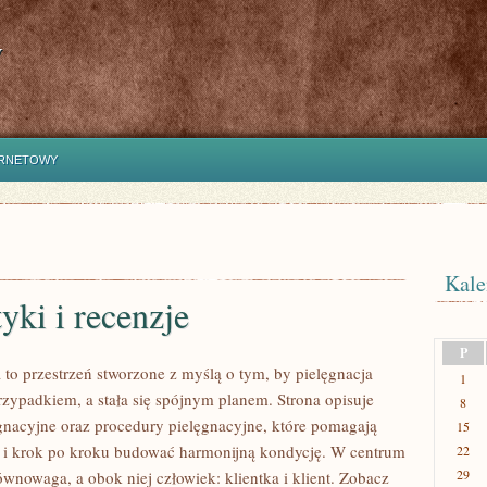
y
ERNETOWY
Kale
ki i recenzje
P
 to przestrzeń stworzone z myślą o tym, by pielęgnacja
1
rzypadkiem, a stała się spójnym planem. Strona opisuje
8
gnacyjne oraz procedury pielęgnacyjne, które pomagają
15
 i krok po kroku budować harmonijną kondycję. W centrum
22
29
 równowaga, a obok niej człowiek: klientka i klient. Zobacz