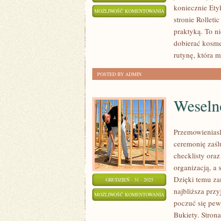
koniecznie Ety
KOSMETYKI
MOŻLIWOŚĆ KOMENTOWANIA
stronie Rolleti
I
ZOSTAŁA WYŁĄCZONA
praktyką. To ni
RECENZJE
dobierać kosme
rutynę, która m
POSTED BY ADMIN
Weseln
Przemowieniasl
ceremonię zaśl
checklisty oraz
organizacją, a 
Dzięki temu za
GRUDZIEŃ - 31 - 2025
najbliższa prz
WESELNE
MOŻLIWOŚĆ KOMENTOWANIA
poczuć się pewn
PORADY
ZOSTAŁA WYŁĄCZONA
Bukiety. Strona