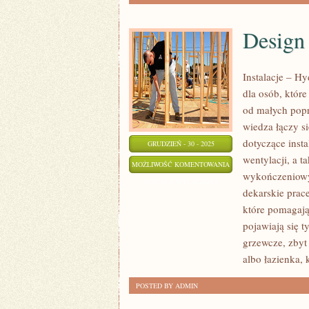
Design 
Instalacje – H
dla osób, które
od małych pop
wiedza łączy s
dotyczące inst
GRUDZIEŃ - 30 - 2025
wentylacji, a t
DESIGN
MOŻLIWOŚĆ KOMENTOWANIA
wykończeniowyc
ŁAZIENEK
ZOSTAŁA WYŁĄCZONA
dekarskie prac
I
które pomagają 
KUCHNI
pojawiają się 
grzewcze, zbyt 
albo łazienka,
POSTED BY ADMIN