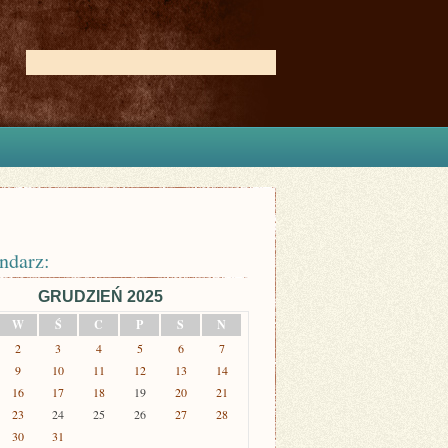
ndarz:
GRUDZIEŃ 2025
W
Ś
C
P
S
N
2
3
4
5
6
7
9
10
11
12
13
14
16
17
18
19
20
21
23
24
25
26
27
28
30
31