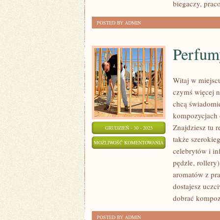
biegaczy, prac
POSTED BY ADMIN
Perfum
Witaj w miejsc
czymś więcej n
chcą świadomi
kompozycjach o
Znajdziesz tu 
GRUDZIEŃ - 30 - 2025
także szerokie
PERFUMY
MOŻLIWOŚĆ KOMENTOWANIA
celebrytów i i
A
ZOSTAŁA WYŁĄCZONA
pędzle, rollery
PORA
aromatów z pra
ROKU
dostajesz uczc
dobrać kompozy
POSTED BY ADMIN