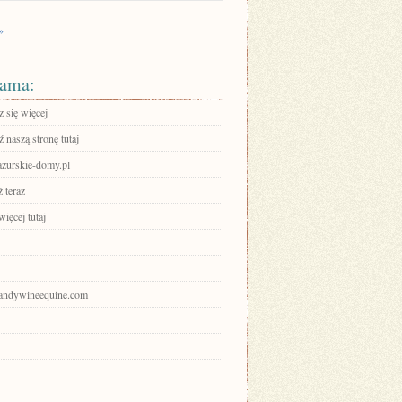
»
ama:
 się więcej
 naszą stronę tutaj
azurskie-domy.pl
 teraz
ięcej tutaj
brandywineequine.com