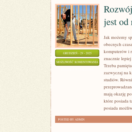
Rozwój
jest od
Jak możemy spor
obecnych czasa
komputerów i r
GRUDZIEŃ - 29 - 2025
znacznie lepie
ROZWÓJ
MOŻLIWOŚĆ KOMENTOWANIA
Trzeba pamiętać
KOMPUTERÓW
ZOSTAŁA WYŁĄCZONA
zazwyczaj na k
UZALEŻNIONY
studiów. Równi
JEST
przeprowadzane 
OD
mają okazję po
ROZWOJU
które posiada t
INFORMATYKI
posiada możliw
POSTED BY ADMIN