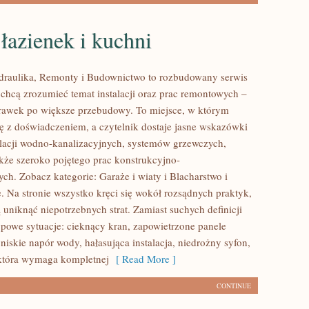
łazienek i kuchni
ydraulika, Remonty i Budownictwo to rozbudowany serwis
 chcą zrozumieć temat instalacji oraz prac remontowych –
rawek po większe przebudowy. To miejsce, w którym
ię z doświadczeniem, a czytelnik dostaje jasne wskazówki
alacji wodno-kanalizacyjnych, systemów grzewczych,
akże szeroko pojętego prac konstrukcyjno-
h. Zobacz kategorie: Garaże i wiaty i Blacharstwo i
e. Na stronie wszystko kręci się wokół rozsądnych praktyk,
uniknąć niepotrzebnych strat. Zamiast suchych definicji
typowe sytuacje: cieknący kran, zapowietrzone panele
niskie napór wody, hałasująca instalacja, niedrożny syfon,
 która wymaga kompletnej
[ Read More ]
CONTINUE