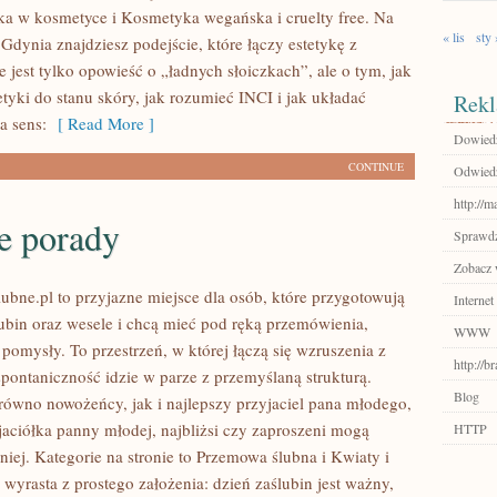
ka w kosmetyce i Kosmetyka wegańska i cruelty free. Na
« lis
sty 
c Gdynia znajdziesz podejście, które łączy estetykę z
e jest tylko opowieść o „ładnych słoiczkach”, ale o tym, jak
tyki do stanu skóry, jak rozumieć INCI i jak układać
Rekl
a sens:
[ Read More ]
Dowiedz
CONTINUE
Odwiedź
http://m
e porady
Sprawdź
Zobacz w
ubne.pl to przyjazne miejsce dla osób, które przygotowują
Internet
ubin oraz wesele i chcą mieć pod ręką przemówienia,
WWW
 pomysły. To przestrzeń, w której łączą się wzruszenia z
http://
spontaniczność idzie w parze z przemyślaną strukturą.
Blog
równo nowożeńcy, jak i najlepszy przyjaciel pana młodego,
yjaciółka panny młodej, najbliżsi czy zaproszeni mogą
HTTP
iej. Kategorie na stronie to Przemowa ślubna i Kwiaty i
 wyrasta z prostego założenia: dzień zaślubin jest ważny,