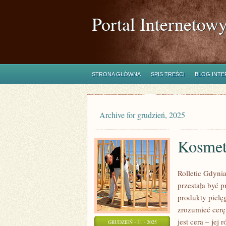
Portal Internetow
STRONA GŁÓWNA
SPIS TREŚCI
BLOG INT
Archive for grudzień, 2025
Kosmety
Rolletic Gdynia
przestała być p
produkty pielę
zrozumieć cerę
jest cera – jej
GRUDZIEŃ - 31 - 2025