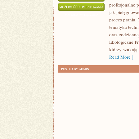
profesjonalne p
DOMOWE
MOŻLIWOŚĆ KOMENTOWANIA
jak pielęgnowa
TRIKI
ZOSTAŁA WYŁĄCZONA
proces prania. 
I
tematyką techno
DIY
oraz codzienne
Ekologiczne Pr
którzy szukają 
Read More ]
POSTED BY ADMIN