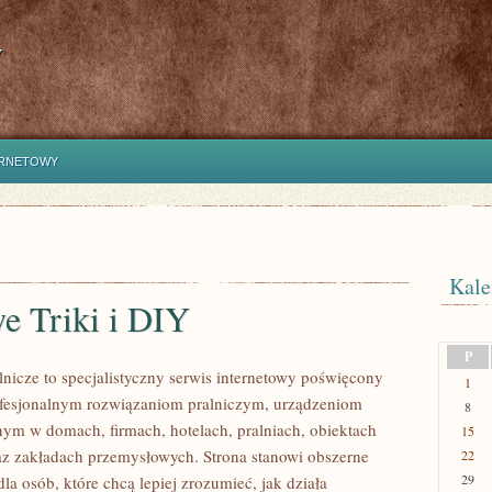
y
ERNETOWY
Kale
 Triki i DIY
P
lnicze to specjalistyczny serwis internetowy poświęcony
1
ofesjonalnym rozwiązaniom pralniczym, urządzeniom
8
m w domach, firmach, hotelach, pralniach, obiektach
15
z zakładach przemysłowych. Strona stanowi obszerne
22
29
la osób, które chcą lepiej zrozumieć, jak działa