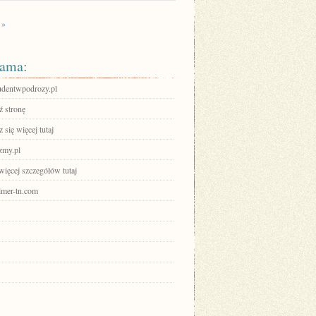
 »
ama:
tudentwpodrozy.pl
 stronę
się więcej tutaj
zmy.pl
więcej szczegółów tutaj
elmer-tn.com