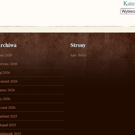
Kate
Kategorie
rchiwa
Strony
piec 2026
Spis Treści
erwiec 2026
j 2026
iecień 2026
rzec 2026
ty 2026
yczeń 2026
udzień 2025
stopad 2025
ździernik 2025