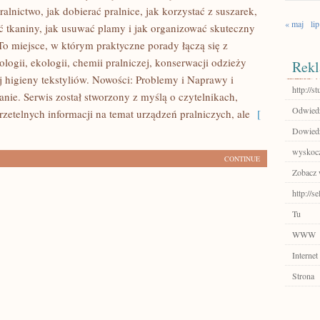
ralnictwo, jak dobierać pralnice, jak korzystać z suszarek,
« maj
lip
ć tkaniny, jak usuwać plamy i jak organizować skuteczny
To miejsce, w którym praktyczne porady łączą się z
logii, ekologii, chemii pralniczej, konserwacji odzieży
Rekl
j higieny tekstyliów. Nowości: Problemy i Naprawy i
http://s
anie. Serwis został stworzony z myślą o czytelnikach,
Odwiedź
rzetelnych informacji na temat urządzeń pralniczych, ale
[
Dowiedz 
wyskoc
CONTINUE
Zobacz 
http://s
Tu
WWW
Internet
Strona