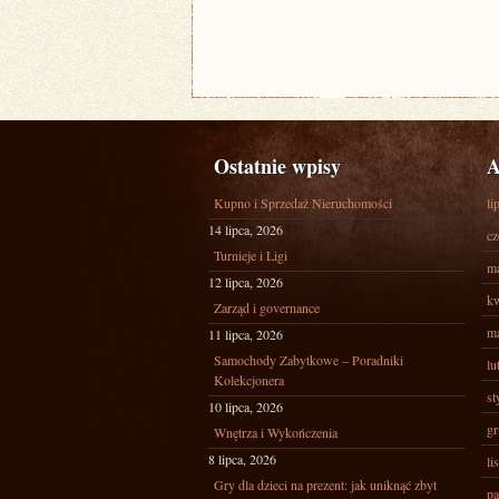
Ostatnie wpisy
A
Kupno i Sprzedaż Nieruchomości
li
14 lipca, 2026
cz
Turnieje i Ligi
ma
12 lipca, 2026
kw
Zarząd i governance
ma
11 lipca, 2026
Samochody Zabytkowe – Poradniki
lu
Kolekcjonera
st
10 lipca, 2026
gr
Wnętrza i Wykończenia
8 lipca, 2026
li
Gry dla dzieci na prezent: jak uniknąć zbyt
pa