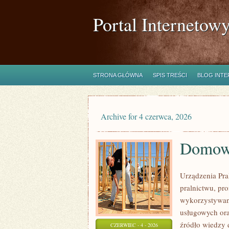
Portal Internetow
STRONA GŁÓWNA
SPIS TREŚCI
BLOG INT
Archive for 4 czerwca, 2026
Domowe
Urządzenia Pra
pralnictwu, pr
wykorzystywany
usługowych ora
źródło wiedzy d
CZERWIEC - 4 - 2026