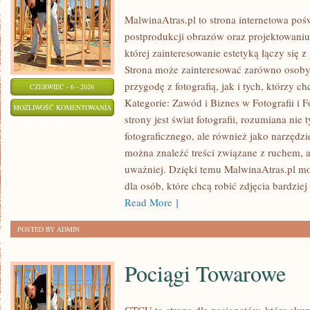
MalwinaAtras.pl to strona internetowa poś
postprodukcji obrazów oraz projektowaniu
której zainteresowanie estetyką łączy się
Strona może zainteresować zarówno osoby,
przygodę z fotografią, jak i tych, którzy c
CZERWIEC - 6 - 2026
Kategorie: Zawód i Biznes w Fotografii i
INSPIRACJE
MOŻLIWOŚĆ KOMENTOWANIA
strony jest świat fotografii, rozumiana nie 
I
ZOSTAŁA WYŁĄCZONA
fotograficznego, ale również jako narzędzi
STYLE
można znaleźć treści związane z ruchem, a 
uważniej. Dzięki temu MalwinaAtras.pl mo
dla osób, które chcą robić zdjęcia bardzie
Read More ]
POSTED BY ADMIN
Pociągi Towarowe