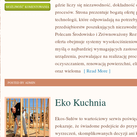
gdzie liczy się niezawodność, dokładno
HISTORIA
MOŻLIWOŚĆ KOMENTOWANIA
procesów. Strona prezentuje bogatą ofertę
PRZEMYSŁU
ZOSTAŁA WYŁĄCZONA
technologii, które odpowiadają na potrze
przedsiębiorstw poszukujących niezawodn
Polecam Środowisko i Zrównoważony Rozw
oferta obejmuje systemy wysokociśnieniow
myślą o najbardziej wymagających zastos
urządzenia, pozwalające na realizację pr
oczyszczaniem, renowacją powierzchni, e
oraz wieloma
[ Read More ]
POSTED BY ADMIN
Eko Kuchnia
Ekos-Sułów to wartościowy serwis poświęc
pokazuje, że świadome podejście do przyr
wyrzeczeń, skomplikowanych decyzji ani 