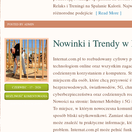
Relaks i Treningi na Spalanie Kalorii. Najw
różnorodne podejście
[ Read More ]
POSTED BY ADMIN
Nowinki i Trendy w 
Internat.com.pl to rozbudowany cyfrowy 
technologiom online oraz wszystkim zagadn
codziennym korzystaniem z komputera. S
miejscem dla osób, które chcą przyswoić św
bezprzewodowych, światłowodów, 5G, chm
CZERWIEC - 17 - 2026
cyberbezpieczeństwa oraz codziennych ro
NOWINKI
MOŻLIWOŚĆ KOMENTOWANIA
Nowości na stronie: Internet Mobilny i 5G i
I
ZOSTAŁA WYŁĄCZONA
To miejsce, w którym nowoczesna komunik
TRENDY
sposób bliski użytkownikowi. Zamiast sko
W
może znaleźć tu praktyczne informacje, k
INTERNECIE
problem. Internat.com.pl może pełnić funk