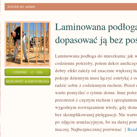
POSTED BY ADMIN
Laminowana podłoga
dopasować ją bez po
Laminowana podłoga do mieszkania: jak w
codzienne potrzeby, potem dekor aneliczęs
dobry efekt zależy od znacznie większej l
CZERWIEC - 12 - 2026
pokoju dziennym musi łączyć estetykę z o
LAMINOWANA
MOŻLIWOŚĆ KOMENTOWANIA
radzić sobie z codziennym ruchem. Przed d
PODŁOGA
ZOSTAŁA WYŁĄCZONA
warto pomyśleć o rytmie domu. Inne potrz
DO
przestrzeń z częstym ruchem i sprzątani
DOMU:
wygodnym rozwiązaniem wtedy, gdy domow
JAK
bez skomplikowanej pielęgnacji. Nie warto
DOPASOWAĆ
po zdjęciu aranżacyjnym, bo na dużej po
JĄ
inaczej. Najbezpieczniej porównać
[ Read
BEZ