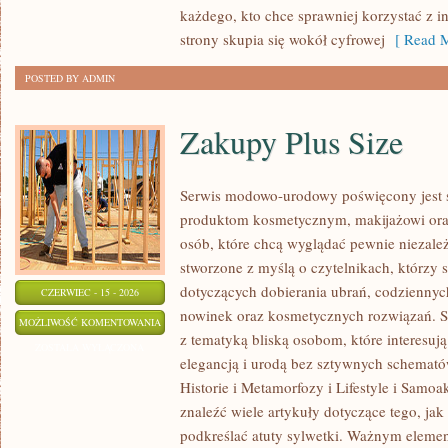
każdego, kto chce sprawniej korzystać z i
strony skupia się wokół cyfrowej
[ Read M
POSTED BY ADMIN
Zakupy Plus Size
Serwis modowo-urodowy poświęcony jest s
produktom kosmetycznym, makijażowi ora
osób, które chcą wyglądać pewnie niezależ
stworzone z myślą o czytelnikach, którzy 
dotyczących dobierania ubrań, codzienny
CZERWIEC - 15 - 2026
nowinek oraz kosmetycznych rozwiązań. S
ZAKUPY
MOŻLIWOŚĆ KOMENTOWANIA
z tematyką bliską osobom, które interesują
PLUS
ZOSTAŁA WYŁĄCZONA
elegancją i urodą bez sztywnych schemató
SIZE
Historie i Metamorfozy i Lifestyle i Samoa
znaleźć wiele artykuły dotyczące tego, jak 
podkreślać atuty sylwetki. Ważnym eleme