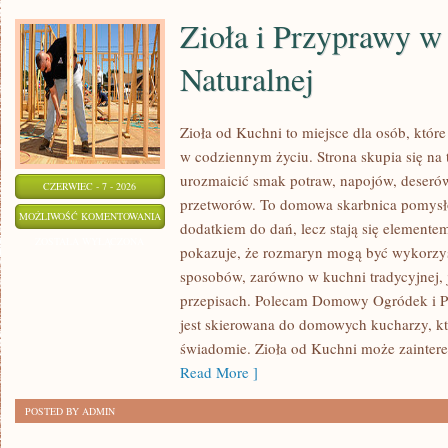
Zioła i Przyprawy 
Naturalnej
Zioła od Kuchni to miejsce dla osób, któr
w codziennym życiu. Strona skupia się na 
urozmaicić smak potraw, napojów, deseró
CZERWIEC - 7 - 2026
przetworów. To domowa skarbnica pomysłó
ZIOŁA
MOŻLIWOŚĆ KOMENTOWANIA
dodatkiem do dań, lecz stają się elemente
I
ZOSTAŁA WYŁĄCZONA
pokazuje, że rozmaryn mogą być wykorzy
PRZYPRAWY
sposobów, zarówno w kuchni tradycyjnej, 
W
przepisach. Polecam Domowy Ogródek i Pr
MEDYCYNIE
jest skierowana do domowych kucharzy, kt
NATURALNEJ
świadomie. Zioła od Kuchni może zainter
Read More ]
POSTED BY ADMIN