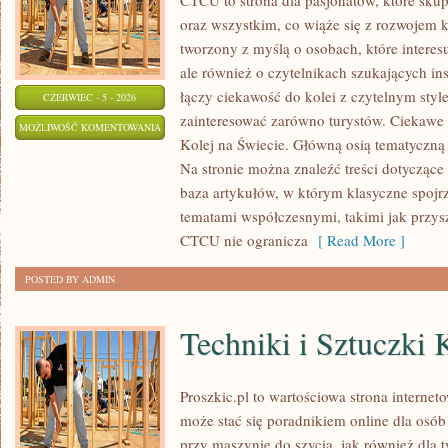
CTCU to strona dla pasjonatów, które sku
oraz wszystkim, co wiąże się z rozwojem 
tworzony z myślą o osobach, które interes
ale również o czytelnikach szukających ins
łączy ciekawość do kolei z czytelnym sty
CZERWIEC - 5 - 2026
zainteresować zarówno turystów. Ciekawe l
POCIĄGI
MOŻLIWOŚĆ KOMENTOWANIA
Kolej na Świecie. Główną osią tematyczną s
TOWAROWE
ZOSTAŁA WYŁĄCZONA
Na stronie można znaleźć treści dotyczące
baza artykułów, w którym klasyczne spojrz
tematami współczesnymi, takimi jak przys
CTCU nie ogranicza
[ Read More ]
POSTED BY ADMIN
Techniki i Sztuczki 
Proszkic.pl to wartościowa strona internet
może stać się poradnikiem online dla osób
przy maszynie do szycia, jak również dla t