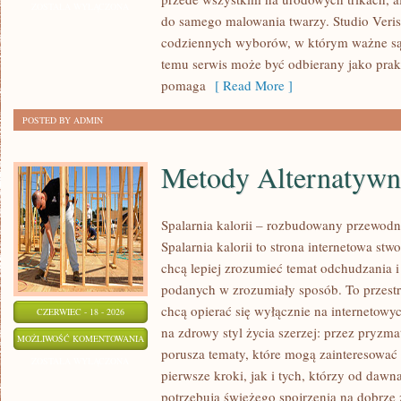
TRIKI
ZOSTAŁA WYŁĄCZONA
do samego malowania twarzy. Studio Veris
WIZAŻYSTÓW
codziennych wyborów, w którym ważne są
temu serwis może być odbierany jako prak
pomaga
[ Read More ]
POSTED BY ADMIN
Metody Alternatywn
Spalarnia kalorii – rozbudowany przewodn
Spalarnia kalorii to strona internetowa st
chcą lepiej zrozumieć temat odchudzania i
podanych w zrozumiały sposób. To przestrz
chcą opierać się wyłącznie na internetowyc
CZERWIEC - 18 - 2026
na zdrowy styl życia szerzej: przez pryz
METODY
MOŻLIWOŚĆ KOMENTOWANIA
porusza tematy, które mogą zainteresować
ALTERNATYWNE
ZOSTAŁA WYŁĄCZONA
pierwsze kroki, jak i tych, którzy od dawn
potrzebują świeżego spojrzenia na dobrze