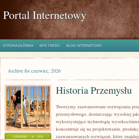
Portal Internetowy
STRONA GŁÓWNA
SPIS TREŚCI
BLOG INTERNETOWY
Archive for czerwiec, 2026
Historia Przemysłu
Tworzymy zaawansowane rozwiązania prze
przemysłowego, dostarczając wysokiej jak
wykorzystujące technologię wysokociśnien
koncentruje się na projektowaniu, produkc
zaawansowanych rozwiązań, które znajduj
CZERWIEC - 30 - 2026