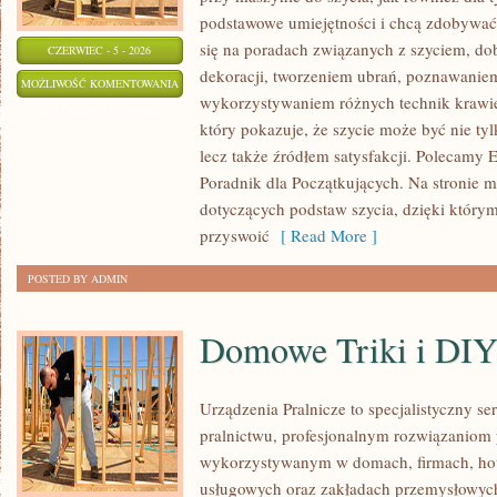
podstawowe umiejętności i chcą zdobywać
się na poradach związanych z szyciem, 
CZERWIEC - 5 - 2026
dekoracji, tworzeniem ubrań, poznawaniem
TECHNIKI
MOŻLIWOŚĆ KOMENTOWANIA
wykorzystywaniem różnych technik krawiec
I
ZOSTAŁA WYŁĄCZONA
który pokazuje, że szycie może być nie ty
SZTUCZKI
lecz także źródłem satysfakcji. Polecamy E
KRAWIECKIE
Poradnik dla Początkujących. Na stronie m
dotyczących podstaw szycia, dzięki któr
przyswoić
[ Read More ]
POSTED BY ADMIN
Domowe Triki i DI
Urządzenia Pralnicze to specjalistyczny s
pralnictwu, profesjonalnym rozwiązaniom
wykorzystywanym w domach, firmach, hote
usługowych oraz zakładach przemysłowych