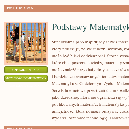
DECYZJI
POSTED BY ADMIN
Podstawy Matematy
SuperMatma.pl to inspirujący serwis inte
który pokazuje, że świat liczb, wzorów, r
może być bliski codzienności. Strona zost
które chcą poszerzać wiedzę matematyczną
może znaleźć przykłady dotyczące zarówn
CZERWIEC - 9 - 2026
i bardziej zaawansowanych tematów matem
PODSTAWY
MOŻLIWOŚĆ KOMENTOWANIA
Matematyka w Codziennym Życiu i Matema
MATEMATYKI
ZOSTAŁA WYŁĄCZONA
Serwis internetowa przestrzeń dla miłośni
jako dziedzinę, która nie ogranicza się wy
publikowanych materiałach matematyka poj
umiejętność, które pomaga opisywać codzi
wydatki, rozumieć technologię, analizowa