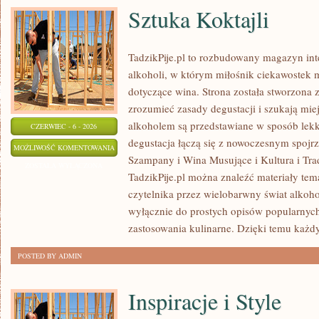
Sztuka Koktajli
TadzikPije.pl to rozbudowany magazyn in
alkoholi, w którym miłośnik ciekawostek m
dotyczące wina. Strona została stworzona 
zrozumieć zasady degustacji i szukają mie
alkoholem są przedstawiane w sposób lekk
CZERWIEC - 6 - 2026
degustacja łączą się z nowoczesnym spojr
SZTUKA
MOŻLIWOŚĆ KOMENTOWANIA
Szampany i Wina Musujące i Kultura i Trad
KOKTAJLI
ZOSTAŁA WYŁĄCZONA
TadzikPije.pl można znaleźć materiały tem
czytelnika przez wielobarwny świat alkohol
wyłącznie do prostych opisów popularnych
zastosowania kulinarne. Dzięki temu każd
POSTED BY ADMIN
Inspiracje i Style