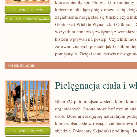
które zmieniły sposób, w jaki rozumiemy r
którym nauka łączy się z opowieścią, dzię
CZERWIEC - 22 - 2026
zagadnienia mogą stać się bliskie czyteln
WIELKIE
MOŻLIWOŚĆ KOMENTOWANIA
Geniusze i Wielkie Wynalazki i Odkrycia. 
WYNALAZKI
ZOSTAŁA WYŁĄCZONA
wszystkim tematyką związaną z wynalazca
I
historii wpływali na postęp. Czytelnik moż
ODKRYCIA
zarówno znanych postaci, jak i osób mniej
pomijanych. Dzięki temu serwis nie ograni
POSTED BY ADMIN
Pielęgnacja ciała i 
Bioarp24.pl to miejsce w sieci, która kon
organicznych. Strona może być rozumiana 
osób, które interesują się naturalnym pode
która wpisuje się w rosnące zainteresowa
składzie. Polecamy Składniki pod lupą i 
CZERWIEC - 20 - 2026