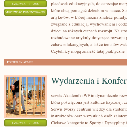
placówek edukacyjnych, dostarczając mery
CZERWIEC - 3 - 2026
które chcą pomagać dzieciom w nauce. St
PORADNIK
MOŻLIWOŚĆ KOMENTOWANIA
artykułów, w której można znaleźć porady,
RODZICA
ZOSTAŁA WYŁĄCZONA
związane z edukacją, wychowaniem i co
dzieci na różnych etapach rozwoju. Na str
rozbudowane artykuły dotyczące rozwoju p
zabaw edukacyjnych, a także tematów zwi
Czytelnicy mogą znaleźć tutaj praktyczne
[
POSTED BY ADMIN
Wydarzenia i Konfer
serwis AkademikaWF to dynamicznie rozwij
która poświęcona jest kulturze fizycznej, z
Serwis tworzy centrum wiedzy dla student
instruktorów oraz wszystkich osób zainte
Ciekawe kategorie to Sporty i Dyscypliny
CZERWIEC - 2 - 2026