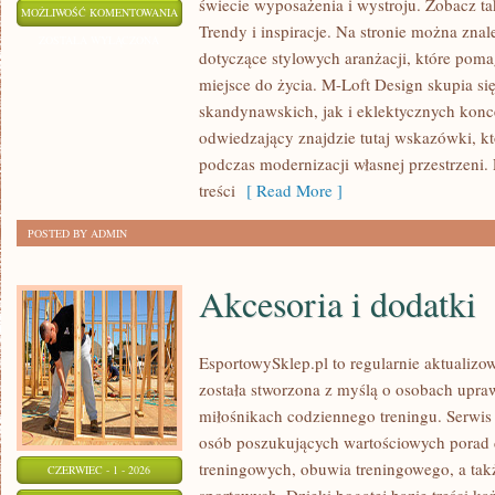
świecie wyposażenia i wystroju. Zobacz ta
ARANŻACJA
MOŻLIWOŚĆ KOMENTOWANIA
Trendy i inspiracje. Na stronie można znal
I
ZOSTAŁA WYŁĄCZONA
dotyczące stylowych aranżacji, które poma
PROJEKTOWANIE
miejsce do życia. M-Loft Design skupia s
WNĘTRZ
skandynawskich, jak i eklektycznych konc
odwiedzający znajdzie tutaj wskazówki, k
podczas modernizacji własnej przestrzeni. 
treści
[ Read More ]
POSTED BY ADMIN
Akcesoria i dodatki
EsportowySklep.pl to regularnie aktualizo
została stworzona z myślą o osobach upraw
miłośnikach codziennego treningu. Serwis 
osób poszukujących wartościowych porad 
treningowych, obuwia treningowego, a ta
CZERWIEC - 1 - 2026