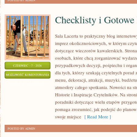
POSTED BY ADMIN
Checklisty i Gotowe
Sala Lacerta to praktyczny blog interneto
imprez okolicznościowych, w którym czyt
dotyczące wieczorów kawalerskich. Strona
osobach, które chcą zorganizować wydarz
przypadkowych decyzji, pośpiechu i organ
CZERWIEC - 7 - 2026
dla tych, którzy szukają czytelnych porad
CHECKLISTY
MOŻLIWOŚĆ KOMENTOWANIA
menu, dekoracji, atrakcji, muzyki, budżet
I
ZOSTAŁA WYŁĄCZONA
atmosfery całego spotkania. Nowości na st
GOTOWE
Historie i Inspiracje Czytelników. Na stro
PLANY
poradniki dotyczące wielu etapów przygoto
pomaga zrozumieć, jak podejść do planow
swoje miejsce
[ Read More ]
POSTED BY ADMIN