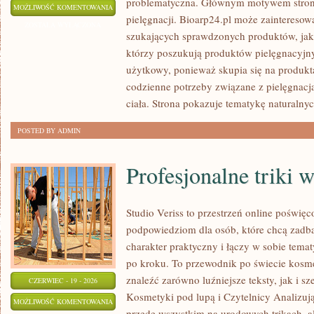
problematyczna. Głównym motywem strony 
PIELĘGNACJA
MOŻLIWOŚĆ KOMENTOWANIA
pielęgnacji. Bioarp24.pl może zainteres
CIAŁA
ZOSTAŁA WYŁĄCZONA
szukających sprawdzonych produktów, jak
I
którzy poszukują produktów pielęgnacyjnyc
WŁOSÓW
użytkowy, ponieważ skupia się na produkt
codzienne potrzeby związane z pielęgnacj
ciała. Strona pokazuje tematykę naturalny
POSTED BY ADMIN
Profesjonalne triki 
Studio Veriss to przestrzeń online poświę
podpowiedziom dla osób, które chcą zadba
charakter praktyczny i łączy w sobie tema
po kroku. To przewodnik po świecie kos
znaleźć zarówno luźniejsze teksty, jak i 
CZERWIEC - 19 - 2026
Kosmetyki pod lupą i Czytelnicy Analizują
PROFESJONALNE
MOŻLIWOŚĆ KOMENTOWANIA
przede wszystkim na urodowych trikach, al