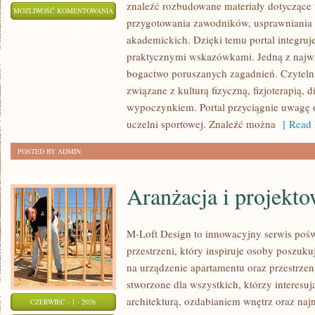
znaleźć rozbudowane materiały dotyczące t
WYDARZENIA
MOŻLIWOŚĆ KOMENTOWANIA
przygotowania zawodników, usprawniania
I
ZOSTAŁA WYŁĄCZONA
akademickich. Dzięki temu portal integruj
KONFERENCJE
praktycznymi wskazówkami. Jedną z najwię
bogactwo poruszanych zagadnień. Czyteln
związane z kulturą fizyczną, fizjoterapią, 
wypoczynkiem. Portal przyciągnie uwagę 
uczelni sportowej. Znaleźć można
[ Read 
POSTED BY ADMIN
Aranżacja i projekt
M-Loft Design to innowacyjny serwis poś
przestrzeni, który inspiruje osoby poszu
na urządzenie apartamentu oraz przestrzeni
stworzone dla wszystkich, którzy interesu
architekturą, ozdabianiem wnętrz oraz na
CZERWIEC - 1 - 2026