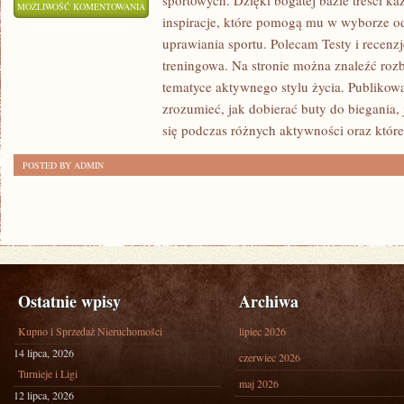
sportowych. Dzięki bogatej bazie treści 
AKCESORIA
MOŻLIWOŚĆ KOMENTOWANIA
inspiracje, które pomogą mu w wyborze 
I
ZOSTAŁA WYŁĄCZONA
uprawiania sportu. Polecam Testy i recenz
DODATKI
treningowa. Na stronie można znaleźć ro
tematyce aktywnego stylu życia. Publikow
zrozumieć, jak dobierać buty do biegania,
się podczas różnych aktywności oraz które
POSTED BY ADMIN
Ostatnie wpisy
Archiwa
Kupno i Sprzedaż Nieruchomości
lipiec 2026
14 lipca, 2026
czerwiec 2026
Turnieje i Ligi
maj 2026
12 lipca, 2026