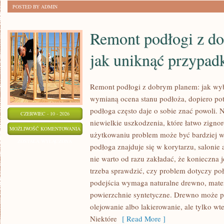
POSTED BY ADMIN
POŚPIECHU
Remont podłogi z d
jak uniknąć przypad
Remont podłogi z dobrym planem: jak wy
wymianą ocena stanu podłoża, dopiero po
podłoga często daje o sobie znać powoli. 
CZERWIEC - 10 - 2026
niewielkie uszkodzenia, które łatwo zign
REMONT
MOŻLIWOŚĆ KOMENTOWANIA
użytkowaniu problem może być bardziej w
PODŁOGI
ZOSTAŁA WYŁĄCZONA
podłoga znajduje się w korytarzu, salonie 
Z
nie warto od razu zakładać, że konieczna 
DOBRYM
trzeba sprawdzić, czy problem dotyczy po
PLANEM:
podejścia wymaga naturalne drewno, mate
JAK
powierzchnie syntetyczne. Drewno może p
UNIKNĄĆ
olejowanie albo lakierowanie, ale tylko wt
PRZYPADKOWYCH
Niektóre
[ Read More ]