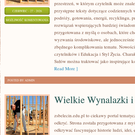
przestrzeń, w którym czytelnik może znal
przystępne teksty dotyczące codziennych
CZERWIEC - 27 - 2026
podróży, gotowania, energii, recyklingu, 
EKO
MOŻLIWOŚĆ KOMENTOWANIA
rozwiązań wspierających bardziej świadomy
KUCHNIA
ZOSTAŁA WYŁĄCZONA
przygotowana z myślą o osobach, które c
wyzwania środowiskowe, ale jednocześnie 
zbędnego komplikowania tematu. Nowości 
czytelników i Edukacja i Styl Życia. Chara
Sułów można traktować jako inspirujące 
Read More ]
POSTED BY ADMIN
Wielkie Wynalazki i
zsbelecin.edu.pl to ciekawy portal tematyc
odkryć. Strona została przygotowana z myś
odkrywać fascynujące historie ludzi, idei