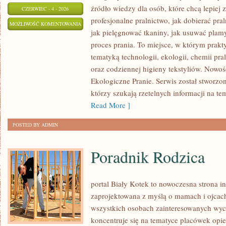
źródło wiedzy dla osób, które chcą lepiej 
CZERWIEC - 4 - 2026
profesjonalne pralnictwo, jak dobierać pral
DOMOWE
MOŻLIWOŚĆ KOMENTOWANIA
jak pielęgnować tkaniny, jak usuwać plam
TRIKI
ZOSTAŁA WYŁĄCZONA
proces prania. To miejsce, w którym prakt
I
tematyką technologii, ekologii, chemii pra
DIY
oraz codziennej higieny tekstyliów. Nowoś
Ekologiczne Pranie. Serwis został stworzo
którzy szukają rzetelnych informacji na te
Read More ]
POSTED BY ADMIN
Poradnik Rodzica
portal Biały Kotek to nowoczesna strona in
zaprojektowana z myślą o mamach i ojcach
wszystkich osobach zainteresowanych wyc
koncentruje się na tematyce placówek opi