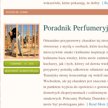
wskazówki, które pokazują, że dobry
[ Re
POSTED BY ADMIN
Poradnik Perfumery
Orientalno-przyprawowy charakter tej stron
stworzony z myślą o osobach, które kocha
nieoczywiste smaki i kulinarne inspiracje 
kulinarna baza wiedzy, która może zaint
kucharzy, jak i tych, którzy od dawna wi
CZERWIEC - 14 - 2026
przyprawy potrafią całkowicie odmienić na
PORADNIK
MOŻLIWOŚĆ KOMENTOWANIA
Tematyka strony koncentruje się wokół s
PERFUMERYJNY
ZOSTAŁA WYŁĄCZONA
Wschodem, ale jej charakter jest znacznie
tu punktem wyjścia do opowieści o gotowani
domowych eksperymentach i codziennym 
smakowych. Polecamy Perfumy Damskie i N
może być postrzegana jako
[ Read More ]