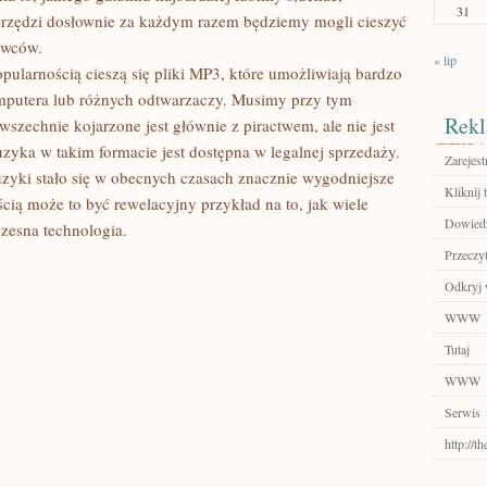
31
rzędzi dosłownie za każdym razem będziemy mogli cieszyć
awców.
« lip
ularnością cieszą się pliki MP3, które umożliwiają bardzo
putera lub różnych odtwarzaczy. Musimy przy tym
Rekl
szechnie kojarzone jest głównie z piractwem, ale nie jest
uzyka w takim formacie jest dostępna w legalnej sprzedaży.
Zarejest
zyki stało się w obecnych czasach znacznie wygodniejsze
Kliknij t
ścią może to być rewelacyjny przykład na to, jak wiele
Dowiedz
zesna technologia.
Przeczyt
Odkryj 
WWW
Tutaj
WWW
Serwis
http://