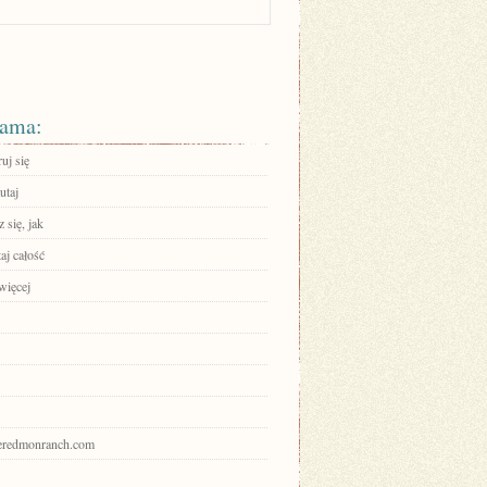
ama:
ruj się
utaj
 się, jak
aj całość
więcej
theredmonranch.com