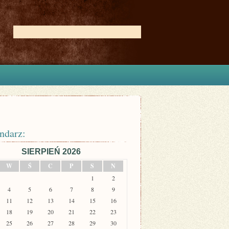
ndarz:
SIERPIEŃ 2026
W
Ś
C
P
S
N
1
2
4
5
6
7
8
9
11
12
13
14
15
16
18
19
20
21
22
23
25
26
27
28
29
30