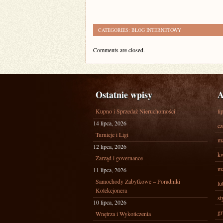
CATEGORIES:
BLOG INTERNETOWY
Comments are closed.
Ostatnie wpisy
A
Kupno i Sprzedaż Nieruchomości
li
14 lipca, 2026
cz
Turnieje i Ligi
ma
12 lipca, 2026
kw
Zarząd i governance
ma
11 lipca, 2026
Samochody Zabytkowe – Poradniki
lu
Kolekcjonera
st
10 lipca, 2026
gr
Wnętrza i Wykończenia