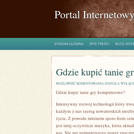
Portal Internetow
STRONA GŁÓWNA
SPIS TREŚCI
BLOG INT
Gdzie kupić tanie 
GDZIE
MOŻLIWOŚĆ KOMENTOWANIA
ZOSTAŁA WYŁĄC
KUPIĆ
Gdzie kupić tanie gry komputerowe?
TANIE
GRY
KOMPUTEROWE?
Intensywny rozwój technologii który trwa
każdym z nas szereg nowatorskich możliw
życia. Z powodu internetu sporo form sz
jest tutaj oczywiście muzyka, która aktua
nas. Nie ma najmniejszego nawet znaczeni