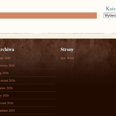
Kate
Kategorie
rchiwa
Strony
piec 2026
Spis Treści
erwiec 2026
j 2026
iecień 2026
rzec 2026
ty 2026
yczeń 2026
udzień 2025