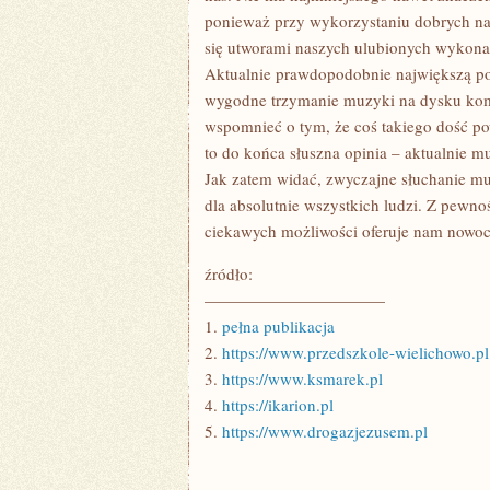
ponieważ przy wykorzystaniu dobrych na
się utworami naszych ulubionych wykon
Aktualnie prawdopodobnie największą pop
wygodne trzymanie muzyki na dysku kom
wspomnieć o tym, że coś takiego dość pow
to do końca słuszna opinia – aktualnie m
Jak zatem widać, zwyczajne słuchanie mu
dla absolutnie wszystkich ludzi. Z pewno
ciekawych możliwości oferuje nam nowoc
źródło:
———————————
1.
pełna publikacja
2.
https://www.przedszkole-wielichowo.pl
3.
https://www.ksmarek.pl
4.
https://ikarion.pl
5.
https://www.drogazjezusem.pl