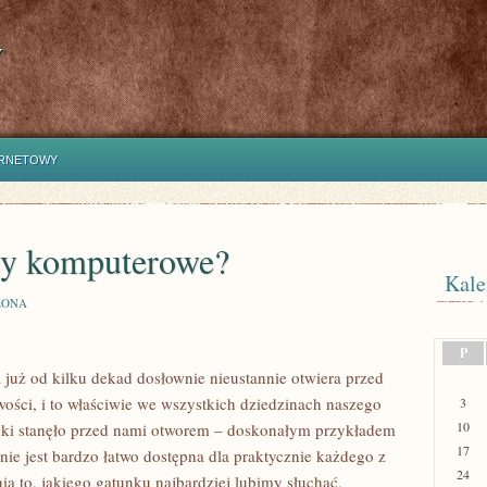
y
ERNETOWY
gry komputerowe?
Kale
ZONA
P
 już od kilku dekad dosłownie nieustannie otwiera przed
ości, i to właściwie we wszystkich dziedzinach naszego
3
10
tuki stanęło przed nami otworem – doskonałym przykładem
17
lnie jest bardzo łatwo dostępna dla praktycznie każdego z
24
a to, jakiego gatunku najbardziej lubimy słuchać,