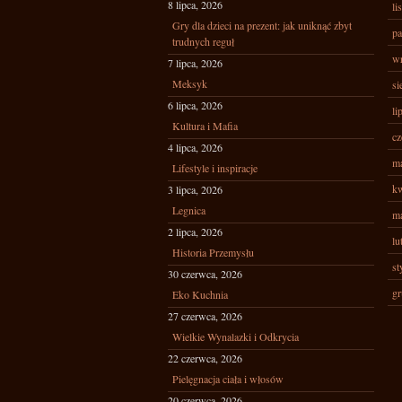
8 lipca, 2026
li
Gry dla dzieci na prezent: jak uniknąć zbyt
pa
trudnych reguł
wr
7 lipca, 2026
Meksyk
si
6 lipca, 2026
li
Kultura i Mafia
cz
4 lipca, 2026
ma
Lifestyle i inspiracje
kw
3 lipca, 2026
Legnica
ma
2 lipca, 2026
lu
Historia Przemysłu
st
30 czerwca, 2026
gr
Eko Kuchnia
27 czerwca, 2026
Wielkie Wynalazki i Odkrycia
22 czerwca, 2026
Pielęgnacja ciała i włosów
20 czerwca, 2026