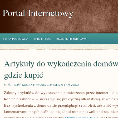
Portal Internetowy
STRONA GŁÓWNA
SPIS TREŚCI
BLOG INTERNETOWY
Artykuły do wykończenia domów 
gdzie kupić
ARTYKUŁY
MOŻLIWOŚĆ KOMENTOWANIA
ZOSTAŁA WYŁĄCZONA
DO
Zakupy artykułów do wykończenia pomieszczeń przez internet – dlac
WYKOŃCZENIA
DOMÓW
Robienie zakupów w sieci stało się praktyczną alternatywą, również
I
MIESZKAŃ
Bez wychodzenia z domu da się przeglądnąć setki ofert, zestawić wyd
–
komentarzami innych osób, co niejednokrotnie pozwoli uniknąć niet
GDZIE
KUPIĆ
można znaleźć nie tylko różnorodne
Drzwi Bielsko-Biała
, ale też mn