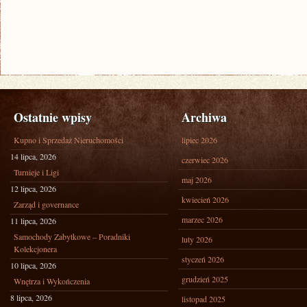
Ostatnie wpisy
Archiwa
Kupno i Sprzedaż Nieruchomości
lipiec 2026
14 lipca, 2026
czerwiec 2026
Turnieje i Ligi
maj 2026
12 lipca, 2026
kwiecień 2026
Zarząd i governance
marzec 2026
11 lipca, 2026
Samochody Zabytkowe – Poradniki
luty 2026
Kolekcjonera
styczeń 2026
10 lipca, 2026
grudzień 2025
Wnętrza i Wykończenia
8 lipca, 2026
listopad 2025