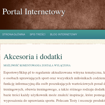
Portal Internetowy
STRONA GŁÓWNA
SPIS TREŚCI
BLOG INTERNETOWY
Akcesoria i dodatki
AKCESORIA
MOŻLIWOŚĆ KOMENTOWANIA
ZOSTAŁA WYŁĄCZONA
I
EsportowySklep.pl to regularnie aktualizowana witryna tematyczna, k
DODATKI
o osobach uprawiających sport oraz wszystkich miłośnikach codzienn
funkcję informacyjną dla osób poszukujących wartościowych porad 
treningowych, obuwia treningowego, a także różnego rodzaju dodatk
bazie treści każdy użytkownik może znaleźć inspiracje, które pom
wyposażenia do uprawiania sportu. Polecam Testy i recenzje produk