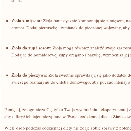
smak.
Zioła z mięsem:
Zioła fantastycznie komponują się z mięsem, na
aromat. Dodaj pietruszkę i tymianek do ‌pieczonej wołowiny, ‍aby 
Zioła do zup​ i sosów:
Zioła mogą również znaleźć ​swoje zastoso
Dodając⁤ do pomidorowej zupy oregano i ⁢bazylię, wzmocnisz jej 
Zioła do pieczywa:
Zioła świetnie sprawdzają się jako dodatek 
⁤świeżego rozmarynu do⁢ chleba domowego, aby poczuć⁢ intensywn
Pamiętaj, że ogranicza‌ Cię tylko Twoja wyobraźnia ‌- eksperymentuj
Zioła – s
aby odkryć ich tajemniczą moc w Twojej codziennej ⁤diecie.
Wiele ‌osób podczas codziennej diety nie zdaje sobie sprawy z potenc