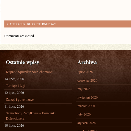
CATEGORIES:
BLOG INTERNETOWY
Comments are closed.
Ostatnie wpisy
Archiwa
Kupno i Sprzedaż Nieruchomości
lipiec 2026
14 lipca, 2026
czerwiec 2026
Turnieje i Ligi
maj 2026
12 lipca, 2026
kwiecień 2026
Zarząd i governance
marzec 2026
11 lipca, 2026
Samochody Zabytkowe – Poradniki
luty 2026
Kolekcjonera
styczeń 2026
10 lipca, 2026