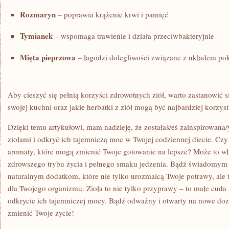
Rozmaryn
– poprawia krążenie krwi i pamięć
Tymianek
– wspomaga trawienie i⁣ działa przeciwbakteryjnie
Mięta pieprzowa
– łagodzi ⁢dolegliwości związane⁤ z układem 
Aby ‍cieszyć się pełnią‌ korzyści zdrowotnych ziół, warto zastanowić
swojej kuchni oraz jakie herbatki z ziół mogą być najbardziej korzy
Dzięki‍ temu artykułowi, mam nadzieję, ​że zostałaś/eś​ zainspirowana
ziołami i odkryć ich tajemniczą moc w Twojej codziennej diecie. Czy
aromaty, które mogą zmienić Twoje gotowanie​ na lepsze? Może to wł
zdrowszego trybu ⁢życia i pełnego smaku jedzenia.‍ Bądź świadomym
naturalnym dodatkom, które nie tylko urozmaicą Twoje potrawy, ale ⁣t
dla Twojego organizmu. Zioła to nie tylko⁤ przyprawy – to małe cuda 
odkrycie ich tajemniczej mocy. Bądź odważny i otwarty na nowe doz
zmienić Twoje życie!