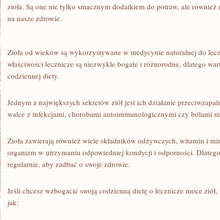
zioła. Są‍ one ⁣nie tylko smacznym dodatkiem do potraw, ale ‍równ
na nasze zdrowie.
Zioła od wieków są wykorzystywane ‌w medycynie naturalnej ‍do lecz
właściwości lecznicze są​ niezwykle⁢ bogate i różnorodne, ​dlatego war
codziennej diety.
Jednym⁣ z największych sekretów ziół jest ⁢ich działanie przeciwzapa
walce⁣ z infekcjami, chorobami autoimmunologicznymi‌ czy bólami s
Zioła zawierają również wiele składników odżywczych, witamin i min
organizm w utrzymaniu odpowiedniej kondycji i odporności.‍ Dlatego w
regularnie, aby zadbać o swoje zdrowie.
Jeśli chcesz wzbogacić swoją codzienną dietę o lecznicze moce ziół, w
jak: