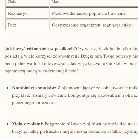
Zioło
Moc
Rozmaryn
Przeciwutleniacze, poprawia trawienie
Perz
Oczyszczanie organizmu, regulacja cukru
Jak łączyć różne⁤ zioła w posiłkach?
Czy wiesz, że zioła⁢ nie tylko⁢ d
posiadają ⁤wiele korzyści zdrowotnych? Dzięki nim Twoje potrawy nie 
będą pełne wartości odżywczych. Jak więc​ łączyć ‍różne zioła w posił
tajemniczą mocą‍ w codziennej diecie?
Kombinacja smaków:
Zioła można łączyć ze sobą, tworząc‌ uni
przykład, rozmaryn świetnie⁤ komponuje ‌się z czosnkiem i oliwą
pieczonego kurczaka.
Zioła z ⁤ziołami:
Połączenie różnych‌ ziół również może dać niesa
bazylię, natkę pietruszki i miętę można dodać ​do sałatki, uzysku