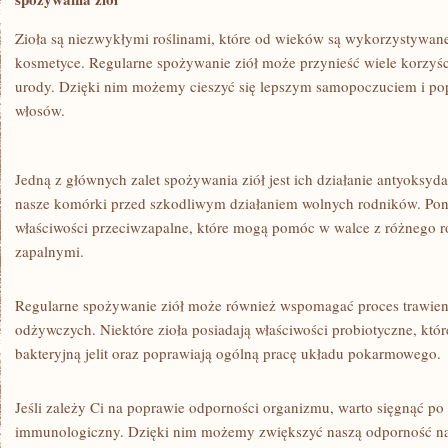
Zioła są niezwykłymi roślinami, które od wieków są wykorzystywane
kosmetyce. Regularne spożywanie ziół może przynieść wiele korzyści 
urody. ⁣Dzięki nim możemy cieszyć⁤ się lepszym samopoczuciem i po
włosów.
Jedną z głównych‌ zalet spożywania ziół jest ich działanie antyoksyd
nasze komórki przed szkodliwym działaniem wolnych rodników. Ponad
właściwości⁣ przeciwzapalne, ‌które mogą pomóc w walce z różnego r
zapalnymi.
Regularne spożywanie ziół może również wspomagać proces trawienia
odżywczych.‌ Niektóre zioła ​posiadają właściwości probiotyczne, któ
bakteryjną jelit oraz poprawiają⁤ ogólną pracę układu pokarmowego.
Jeśli ‍zależy Ci na poprawie odporności​ organizmu, warto sięgnąć ‌po 
immunologiczny. ‌Dzięki ‌nim możemy zwiększyć ​naszą odporność na 