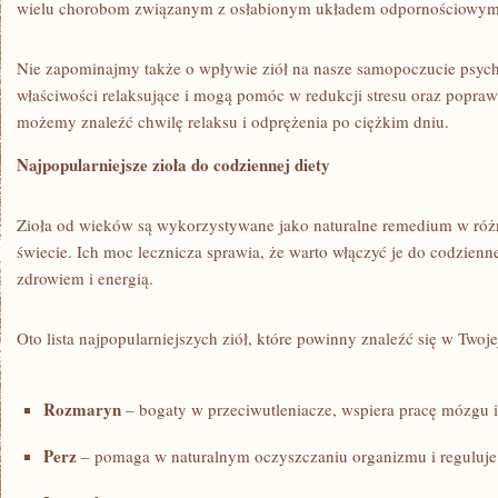
wielu chorobom związanym z osłabionym układem odpornościowym
Nie zapominajmy także o wpływie ziół na nasze samopoczucie psychi
właściwości relaksujące i mogą pomóc ⁣w redukcji stresu oraz popraw
możemy znaleźć chwilę relaksu i ‍odprężenia po ciężkim dniu.
Najpopularniejsze zioła do codziennej diety
Zioła od wieków są wykorzystywane jako naturalne ‌remedium ‌w róż
świecie. Ich moc lecznicza⁤ sprawia, że warto ⁢włączyć je ‍do codziennej
zdrowiem ‍i energią.
Oto lista najpopularniejszych ziół, ‌które powinny⁢ znaleźć‌ się w Twoj
Rozmaryn
– bogaty w przeciwutleniacze, wspiera ​pracę mózgu i
Perz
– ⁤pomaga w naturalnym oczyszczaniu organizmu i reguluje