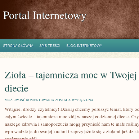
Portal Internetowy
STRONA GŁÓWNA
SPIS TREŚCI
BLOG INTERNETOWY
Zioła – tajemnicza moc w Twojej
diecie
ZIOŁA
MOŻLIWOŚĆ KOMENTOWANIA
ZOSTAŁA WYŁĄCZONA
–
Witajcie, drodzy czytelnicy! Dzisiaj chcemy poruszyć temat, który o
TAJEMNICZA
MOC
całym świecie – tajemnicza moc ziół w naszej codziennej ⁤diecie. Czy
W
TWOJEJ
naszego ‍zdrowia⁣ i‍ samopoczucia mogą przynieść nam te małe roślin
CODZIENNEJ
wprowadzić je do swojej kuchni i zaprzyjaźnić się z ziołami już ⁢dzisia
DIECIE
spożywania ziół