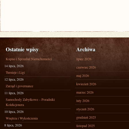
Ostatnie wpisy
Archiwa
Kupno i Sprzedaż Nieruchomości
lipiec 2026
14 lipca, 2026
czerwiec 2026
Turnieje i Ligi
maj 2026
12 lipca, 2026
kwiecień 2026
Zarząd i governance
marzec 2026
11 lipca, 2026
Samochody Zabytkowe – Poradniki
luty 2026
Kolekcjonera
styczeń 2026
10 lipca, 2026
grudzień 2025
Wnętrza i Wykończenia
8 lipca, 2026
listopad 2025