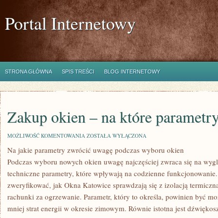
Portal Internetowy
STRONA GŁÓWNA
SPIS TREŚCI
BLOG INTERNETOWY
Zakup okien – na które parametr
ZAKUP
MOŻLIWOŚĆ KOMENTOWANIA
ZOSTAŁA WYŁĄCZONA
OKIEN
Na jakie parametry zwrócić uwagę podczas wyboru okien
–
NA
Podczas wyboru nowych okien uwagę najczęściej zwraca się na wygl
KTÓRE
PARAMETRY
techniczne parametry, które wpływają na codzienne funkcjonowanie.
ZWRÓCIĆ
zweryfikować, jak Okna Katowice sprawdzają się z izolacją termiczną
UWAGĘ
rachunki za ogrzewanie. Parametr, który to określa, powinien być mo
mniej strat energii w okresie zimowym. Równie istotna jest dźwiękos