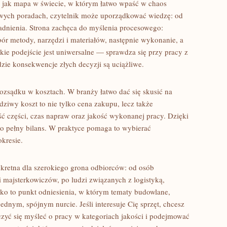
a jak mapa w świecie, w którym łatwo wpaść w chaos
owych poradach, czytelnik może uporządkować wiedzę: od
adnienia. Strona zachęca do myślenia procesowego:
ór metody, narzędzi i materiałów, następnie wykonanie, a
akie podejście jest uniwersalne — sprawdza się przy pracy z
ie konsekwencje złych decyzji są uciążliwe.
ozsądku w kosztach. W branży łatwo dać się skusić na
dziwy koszt to nie tylko cena zakupu, lecz także
ść części, czas napraw oraz jakość wykonanej pracy. Dzięki
ako pełny bilans. W praktyce pomaga to wybierać
okresie.
onkretna dla szerokiego grona odbiorców: od osób
majsterkowiczów, po ludzi związanych z logistyką,
ko to punkt odniesienia, w którym tematy budowlane,
dnym, spójnym nurcie. Jeśli interesuje Cię sprzęt, chcesz
czyć się myśleć o pracy w kategoriach jakości i podejmować