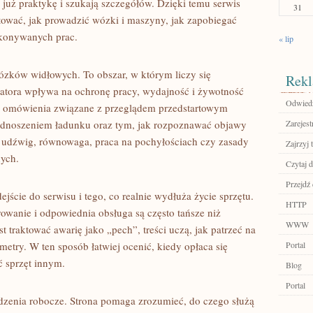
ą już praktykę i szukają szczegółów. Dzięki temu serwis
31
ować, jak prowadzić wózki i maszyny, jak zapobiegać
ykonywanych prac.
« lip
wózków widłowych. To obszar, w którym liczy się
Rekl
ratora wpływa na ochronę pracy, wydajność i żywotność
Odwied
ć omówienia związane z przeglądem przedstartowym
dnoszeniem ładunku oraz tym, jak rozpoznawać objawy
Zarejest
ak udźwig, równowaga, praca na pochyłościach czy zasady
Zajrzyj t
nych.
Czytaj d
Przejdź
ejście do serwisu i tego, co realnie wydłuża życie sprzętu.
HTTP
owanie i odpowiednia obsługa są często tańsze niż
WWW
traktować awarię jako „pech”, treści uczą, jak patrzeć na
metry. W ten sposób łatwiej ocenić, kiedy opłaca się
Portal
ć sprzęt innym.
Blog
Portal
zenia robocze. Strona pomaga zrozumieć, do czego służą