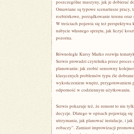
poszczególne maszyny, jak je dobierać do 
Omawiane są typowe scenariusze pracy, ta
rozbiórkowe, porządkowanie terenu oraz 
W treściach pojawia się też perspektywa 
nabycie własnego sprzętu, jak liczyć kos
pozorna.
Równolegle Kursy Marko rozwija tematyk
Serwis prowadzi czytelnika przez proces 
planowaniu: jak zrobić sensowny kolejnoś
klasycznych problemów typu źle dobrane 
wykończeniem wnętrz, przygotowaniem po
odporność w codziennym użytkowaniu.
Serwis pokazuje też, że remont to nie tyl
decyzje. Dlatego w opisach pojawiają si
utrzymania, jak planować instalacje, i j
zobaczy”. Zamiast improwizacji promowa