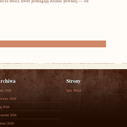
tarcza treści, które pomagają działać pewniej — od
rchiwa
Strony
piec 2026
Spis Treści
erwiec 2026
j 2026
iecień 2026
rzec 2026