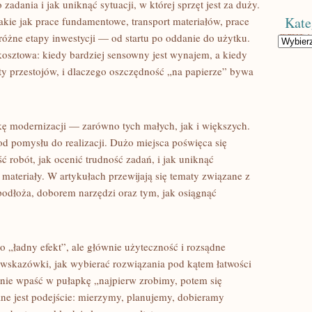
zadania i jak uniknąć sytuacji, w której sprzęt jest za duży.
Kate
kie jak prace fundamentowe, transport materiałów, prace
różne etapy inwestycji — od startu po oddanie do użytku.
Kategorie
kosztowa: kiedy bardziej sensowny jest wynajem, a kiedy
zty przestojów, i dlaczego oszczędność „na papierze” bywa
ę modernizacji — zarówno tych małych, jak i większych.
od pomysłu do realizacji. Dużo miejsca poświęca się
ć robót, jak ocenić trudność zadań, i jak uniknąć
materiały. W artykułach przewijają się tematy związane z
dłoża, doborem narzędzi oraz tym, jak osiągnąć
ko „ładny efekt”, ale głównie użyteczność i rozsądne
ę wskazówki, jak wybierać rozwiązania pod kątem łatwości
ak nie wpaść w pułapkę „najpierw zrobimy, potem się
ne jest podejście: mierzymy, planujemy, dobieramy