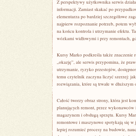
Z perspektywy użytkownika serwis dział
informacji. Zamiast skakać po przypadk
elementarza po bardziej szczegółowe zag
najpierw rozpoznanie potrzeb, potem wyb
na końcu kontrola i utrzymanie efektu. T
wózkami widłowymi i przy remontach, gdz
Kursy Marko podkreśla także znaczenie r
„okazję”, ale serwis przypomina, że praw
utrzymanie, ryzyko przestojów, dostępno
temu czytelnik zaczyna liczyć szerzej: j
rozwiązania, które są trwałe w dłuższym 
Całość tworzy obraz strony, która jest k
planujących remont, przez wykonawców i 
magazynem i obsługą sprzętu. Kursy Mar
remontowe i maszynowe spotykają się w je
lepiej rozumieć procesy na budowie, nau