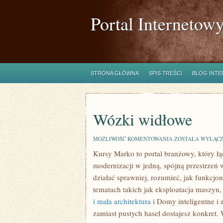
Portal Internetow
STRONA GŁÓWNA
SPIS TREŚCI
BLOG INT
Wózki widłowe
WÓZKI
MOŻLIWOŚĆ KOMENTOWANIA
ZOSTAŁA WYŁĄC
WIDŁOWE
Kursy Marko to portal branżowy, który łą
modernizacji w jedną, spójną przestrzeń 
działać sprawniej, rozumieć, jak funkcjo
tematach takich jak eksploatacja maszyn
i mała architektura
i Domy inteligentne i 
zamiast pustych haseł dostajesz konkret.