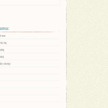
ama:
ź nas
ruj się
utaj
alej
 do strony