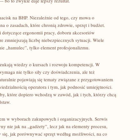
 bo to zwykle daje lepszy rezultat.
nacisk na BHP. Niezależnie od tego, czy mowa o
a o zasadach, które chronią zdrowie, sprzęt i budżet.
i dotyczące ergonomii pracy, doboru akcesoriów
e zmniejszają liczbę niebezpiecznych sytuacji. Wiele
nie „hamulec”, tylko element profesjonalizmu.
e szukają wiedzy o kursach i rozwoju kompetencji. W
wymaga nie tylko siły czy doświadczenia, ale też
aturalnie pojawiają się tematy związane z przygotowaniem
dzialnością operatora i tym, jak podnosić umiejętności.
y, które dopiero wchodzą w zawód, jak i tych, którzy chcą
staw.
zem w wyborach zakupowych i organizacyjnych. Serwis
y nie jak na „gadżety”, lecz jak na elementy procesu,
y się, jak porównywać sprzęt według możliwości, na co