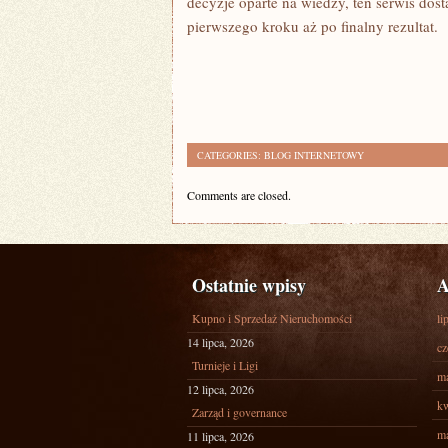
decyzje oparte na wiedzy, ten serwis dos
pierwszego kroku aż po finalny rezultat.
CATEGORIES:
BLOG INTERNETOWY
Comments are closed.
Ostatnie wpisy
A
Kupno i Sprzedaż Nieruchomości
li
14 lipca, 2026
cz
Turnieje i Ligi
ma
12 lipca, 2026
kw
Zarząd i governance
ma
11 lipca, 2026