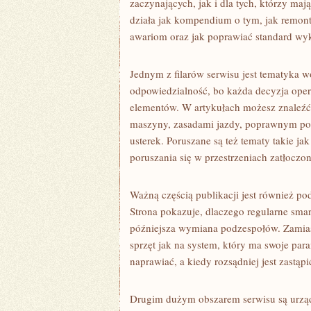
zaczynających, jak i dla tych, którzy maj
działa jak kompendium o tym, jak remont
awariom oraz jak poprawiać standard w
Jednym z filarów serwisu jest tematyka 
odpowiedzialność, bo każda decyzja ope
elementów. W artykułach możesz znaleź
maszyny, zasadami jazdy, poprawnym po
usterek. Poruszane są też tematy takie j
poruszania się w przestrzeniach zatłoczo
Ważną częścią publikacji jest również pod
Strona pokazuje, dlaczego regularne smar
późniejsza wymiana podzespołów. Zamiast 
sprzęt jak na system, który ma swoje para
naprawiać, a kiedy rozsądniej jest zastąpi
Drugim dużym obszarem serwisu są urząd