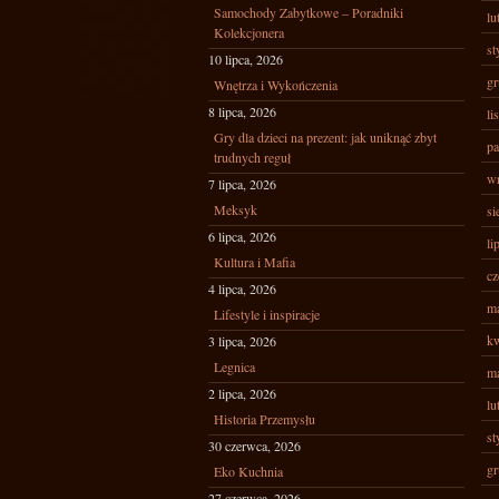
Samochody Zabytkowe – Poradniki
lu
Kolekcjonera
st
10 lipca, 2026
gr
Wnętrza i Wykończenia
8 lipca, 2026
li
Gry dla dzieci na prezent: jak uniknąć zbyt
pa
trudnych reguł
wr
7 lipca, 2026
Meksyk
si
6 lipca, 2026
li
Kultura i Mafia
cz
4 lipca, 2026
ma
Lifestyle i inspiracje
kw
3 lipca, 2026
Legnica
ma
2 lipca, 2026
lu
Historia Przemysłu
st
30 czerwca, 2026
gr
Eko Kuchnia
27 czerwca, 2026