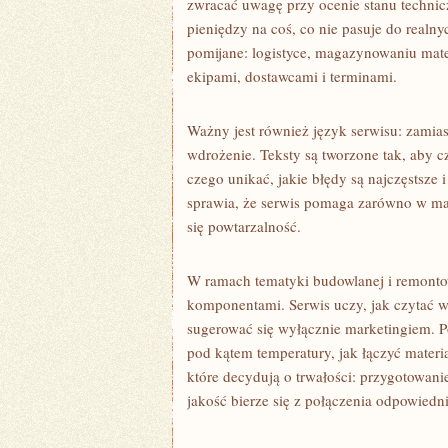
zwracać uwagę przy ocenie stanu technicz
pieniędzy na coś, co nie pasuje do realn
pomijane: logistyce, magazynowaniu mate
ekipami, dostawcami i terminami.
Ważny jest również język serwisu: zamiast
wdrożenie. Teksty są tworzone tak, aby c
czego unikać, jakie błędy są najczęstsze 
sprawia, że serwis pomaga zarówno w mały
się powtarzalność.
W ramach tematyki budowlanej i remontow
komponentami. Serwis uczy, jak czytać w
sugerować się wyłącznie marketingiem. P
pod kątem temperatury, jak łączyć materia
które decydują o trwałości: przygotowan
jakość bierze się z połączenia odpowiedn