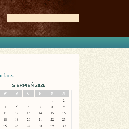
ndarz:
SIERPIEŃ 2026
W
Ś
C
P
S
N
1
2
4
5
6
7
8
9
11
12
13
14
15
16
18
19
20
21
22
23
25
26
27
28
29
30