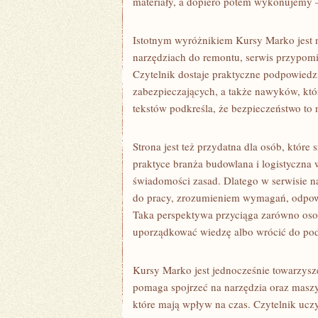
materiały, a dopiero potem wykonujemy —
Istotnym wyróżnikiem Kursy Marko jest 
narzędziach do remontu, serwis przypomin
Czytelnik dostaje praktyczne podpowiedz
zabezpieczających, a także nawyków, któr
tekstów podkreśla, że bezpieczeństwo to 
Strona jest też przydatna dla osób, któr
praktyce branża budowlana i logistyczna 
świadomości zasad. Dlatego w serwisie n
do pracy, zrozumieniem wymagań, odpowie
Taka perspektywa przyciąga zarówno osob
uporządkować wiedzę albo wrócić do pod
Kursy Marko jest jednocześnie towarzys
pomaga spojrzeć na narzędzia oraz maszyn
które mają wpływ na czas. Czytelnik ucz