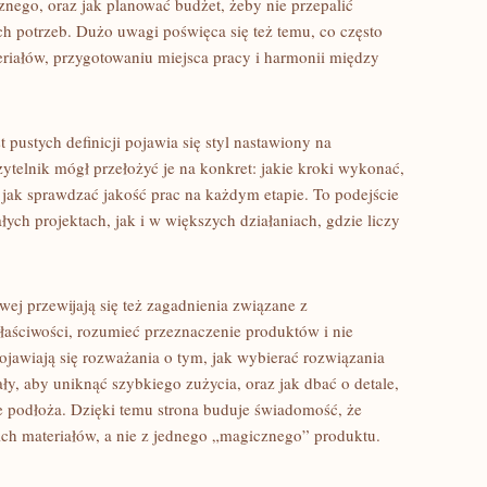
nego, oraz jak planować budżet, żeby nie przepalić
ych potrzeb. Dużo uwagi poświęca się też temu, co często
riałów, przygotowaniu miejsca pracy i harmonii między
 pustych definicji pojawia się styl nastawiony na
zytelnik mógł przełożyć je na konkret: jakie kroki wykonać,
i jak sprawdzać jakość prac na każdym etapie. To podejście
ch projektach, jak i w większych działaniach, gdzie liczy
ej przewijają się też zagadnienia związane z
łaściwości, rozumieć przeznaczenie produktów i nie
ojawiają się rozważania o tym, jak wybierać rozwiązania
ły, aby uniknąć szybkiego zużycia, oraz jak dbać o detale,
ie podłoża. Dzięki temu strona buduje świadomość, że
ich materiałów, a nie z jednego „magicznego” produktu.