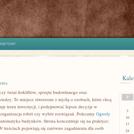
y
ERNETOWY
Kale
ZONA
czy świat forkliftów, sprzętu budowlanego oraz
P
wiedzy. To miejsce stworzone z myślą o osobach, które chcą
nuje teren inwestycji, i podejmować lepsze decyzje w
3
, organizacja robót czy wybór rozwiązań. Polecamy
Ogrody
10
automatyka budynków. Strona koncentruje się na praktyce:
17
 W treściach pojawiają się zarówno zagadnienia dla osób
24