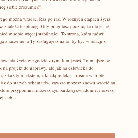
cę siebie zrozumieć”.
órego można wracać. Raz po raz. W różnych etapach życia.
 znaleźć inspirację. Gdy pragniesz poczuć, że nie jesteś
ieć w sobie więcej stabilności. To strona, która mówi:
ą znaczenie, a Ty zasługujesz na to, by być w relacji z
owania życia w zgodzie z tym, kim jesteś. To miejsce, w
ak na projekt do naprawy, ale jak na człowieka do
 z każdym tekstem, z każdą refleksją, rośnie w Tobie
ócisz do starych schematów, zawsze możesz znowu wrócić na
, które przypomina: możesz żyć bardziej świadomie, możesz
j siebie.