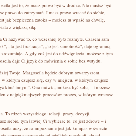
seila jest to, że masz prawo być w drodze. Nie musisz być
z prawo do zatrzymań. I masz prawo wracać do siebie,
jest jak bezpieczna zatoka – możesz tu wpaść na chwilę,
ata z większą siłą.
ga Ci nazywać to, co wcześniej było rozmyte. Czasem sam
ek”, „to jest frustracja”, „to jest samotność”, daje ogromną
ej zrozumiałe. A gdy coś jest do udźwignięcia, możesz z tym
seila daje Ci język do mówienia o sobie bez wstydu.
ardziej Twoje, Margoseila będzie dobrym towarzyszem.
, w którym czujesz siłę, czy w miejscu, w którym czujesz
 być kimś innym”. Ona mówi: „możesz być sobą – i możesz
jeden z najpiękniejszych procesów: proces, w którym wracasz
. To rdzeń wszystkiego: relacji, pracy, decyzji,
sz siebie, tym łatwiej Ci wybierać to, co jest zdrowe – i
goseila uczy, że samopoznanie jest jak kompas w świecie
ie zawsze zaczyna się od wielkich rewolucji, ale od