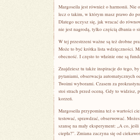
Margoseila jest również o harmonii. Nie 
lecz o takim, w którym masz prawo do po
Dlatego uczysz się, jak wracać do równo
nie jest nagrodą, tylko częścią dbania o 
W tej przestrzeni ważne są też drobne pra
Może to być krótka lista wdzięczności. M
obecność. I często to właśnie one są fund
Znajdziesz tu także inspiracje do tego, 
pytaniami, obserwacja automatycznych od
Twoimi wyborami. Czasem za prokrastynac
stoi strach przed oceną. Gdy to widzisz,
korzeń.
Margoseila przypomina też o wartości ci
testować, sprawdzać, obserwować. Możesz
szansę na mały eksperyment: „A co, jeśli 
ciepła?”. Zmiana zaczyna się od ciekawoś