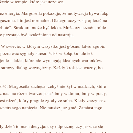
ycie w tempie, które jest uczciwe.
też energia. Margoseila pokazuje, że motywacja bywa falą,
aszona. I to jest normalne. Dlatego uczysz się opierać na
chotę”. Struktura może być lekka. Może oznaczać: „robię
 przestaje być uzależnione od nastroju.
 W świecie, w którym wszystko jest głośne, łatwo zgubić
zpoznawać sygnały stresu: ścisk w żołądku, ale też
jenie – takie, które nie wymagają idealnych warunków.
j surowy dialog wewnętrzny. Każdy krok jest ważny, bo
ość. Margoseila zachęca, żebyś nie żył w maskach, które
z nas ma różne twarze: jesteś inny w domu, inny w pracy,
st rdzeń, który pragnie zgody ze sobą. Kiedy zaczynasz
wnętrznego napięcia. Nie musisz już grać. Zamiast tego
y dzień to mała decyzja: czy odpocznę, czy jeszcze się