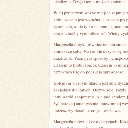
idealizmu. Dzięki temu możesz zmieniać ż
W tej przestrzeni ważne miejsce zajmuje 
która czasem jest wyraźna, a czasem przyg
systemach, a nie tylko na emocji „mam o
swoje, choćby symbolicznie”. Wtedy życie
Margoseila dotyka również tematu stresu.
kontakt ze sobą. Na stronie uczysz się ro
drażliwość. Poznajesz sposoby na uspoko
Czasem to krótki spacer. Czasem to mnie
przywraca Cię do poczucia sprawczości.
Kolejnym ważnym filarem jest autentyczn
zakładasz dla innych. Oczywiście, każdy 
inny wśród znajomych. Ale pod spodem je
żyć bardziej autentycznie, masz mniej we
możesz wybierać to, co jest właściwe.
Margoseila mówi także o decyzjach. Każd