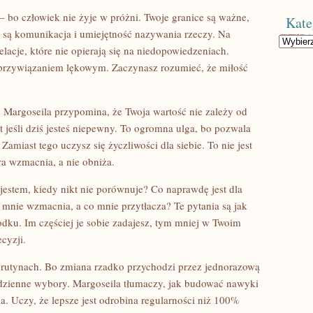
 – bo człowiek nie żyje w próżni. Twoje granice są ważne,
Kate
 są komunikacja i umiejętność nazywania rzeczy. Na
Kategorie
elacje, które nie opierają się na niedopowiedzeniach.
 przywiązaniem lękowym. Zaczynasz rozumieć, że miłość
 Margoseila przypomina, że Twoja wartość nie zależy od
jeśli dziś jesteś niepewny. To ogromna ulga, bo pozwala
Zamiast tego uczysz się życzliwości dla siebie. To nie jest
ra wzmacnia, a nie obniża.
estem, kiedy nikt nie porównuje? Co naprawdę jest dla
nie wzmacnia, a co mnie przytłacza? Te pytania są jak
rodku. Im częściej je sobie zadajesz, tym mniej w Twoim
cyzji.
 o rutynach. Bo zmiana rzadko przychodzi przez jednorazową
odzienne wybory. Margoseila tłumaczy, jak budować nawyki
 Uczy, że lepsze jest odrobina regularności niż 100%