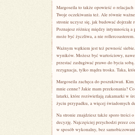
Margoseila to także opowieść o relacjach
Twoje oczekiwania też. Ale równie ważne
stronie uczysz się, jak budować dojrzałe r
Poznajesz różnicę między intymnością a
może być życzliwa, a nie rollercoasterem.
Ważnym wątkiem jest też pewność siebie.
wyników. Możesz być wartościowy, nawet 
przestać zasługiwać prawo do bycia sobą. 
rezygnacja, tylko mądra troska. Taka, któ
Margoseila zachęca do poszukiwań. Kim j
mnie cenne? Jakie mam przekonania? Co m
latarki, które rozświetlają zakamarki w ś
życiu przypadku, a więcej świadomych de
Na stronie znajdziesz także sporo treści
decyzję. Najczęściej przychodzi przez c
w sposób wykonalny, bez samobiczowania.