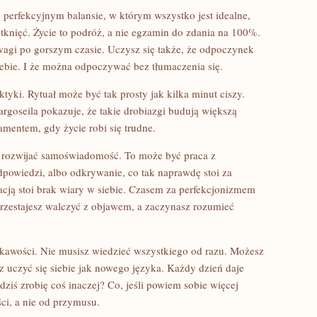
o perfekcyjnym balansie, w którym wszystko jest idealne,
tknięć. Życie to podróż, a nie egzamin do zdania na 100%.
wagi po gorszym czasie. Uczysz się także, że odpoczynek
siebie. I że można odpoczywać bez tłumaczenia się.
ktyki. Rytuał może być tak prosty jak kilka minut ciszy.
argoseila pokazuje, że takie drobiazgi budują większą
amentem, gdy życie robi się trudne.
by rozwijać samoświadomość. To może być praca z
powiedzi, albo odkrywanie, co tak naprawdę stoi za
ją stoi brak wiary w siebie. Czasem za perfekcjonizmem
 przestajesz walczyć z objawem, a zaczynasz rozumieć
ekawości. Nie musisz wiedzieć wszystkiego od razu. Możesz
 uczyć się siebie jak nowego języka. Każdy dzień daje
dziś zrobię coś inaczej? Co, jeśli powiem sobie więcej
ci, a nie od przymusu.