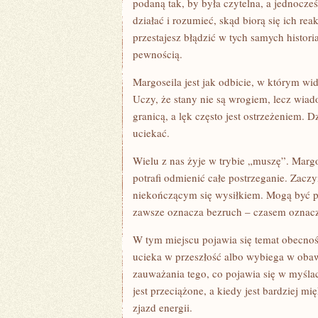
podaną tak, by była czytelna, a jednocze
działać i rozumieć, skąd biorą się ich r
przestajesz błądzić w tych samych histo
pewnością.
Margoseila jest jak odbicie, w którym widz
Uczy, że stany nie są wrogiem, lecz wi
granicą, a lęk często jest ostrzeżeniem. D
uciekać.
Wielu z nas żyje w trybie „muszę”. Margo
potrafi odmienić całe postrzeganie. Zac
niekończącym się wysiłkiem. Mogą być po
zawsze oznacza bezruch – czasem oznacz
W tym miejscu pojawia się temat obecnoś
ucieka w przeszłość albo wybiega w obaw
zauważania tego, co pojawia się w myśla
jest przeciążone, a kiedy jest bardziej mi
zjazd energii.