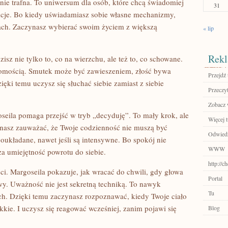
śnie trafna. To uniwersum dla osób, które chcą świadomiej
31
eakcje. Bo kiedy uświadamiasz sobie własne mechanizmy,
riach. Zaczynasz wybierać swoim życiem z większą
« lip
Rekl
isz nie tylko to, co na wierzchu, ale też to, co schowane.
adomością. Smutek może być zawieszeniem, złość bywa
Przejdź 
zięki temu uczysz się słuchać siebie zamiast z siebie
Przeczyt
Zobacz w
seila pomaga przejść w tryb „decyduję”. To mały krok, ale
Więcej t
zynasz zauważać, że Twoje codzienność nie muszą być
Odwiedź
układane, nawet jeśli są intensywne. Bo spokój nie
WWW
a umiejętność powrotu do siebie.
http://c
ci. Margoseila pokazuje, jak wracać do chwili, gdy głowa
Portal
y. Uważność nie jest sekretną techniką. To nawyk
Tu
ch. Dzięki temu zaczynasz rozpoznawać, kiedy Twoje ciało
ękkie. I uczysz się reagować wcześniej, zanim pojawi się
Blog