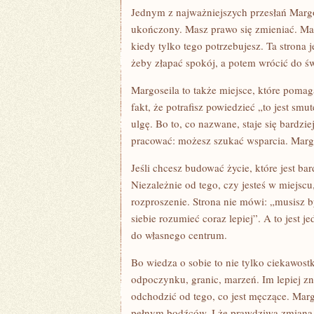
Jednym z najważniejszych przesłań Margo
ukończony. Masz prawo się zmieniać. Mas
kiedy tylko tego potrzebujesz. Ta strona 
żeby złapać spokój, a potem wrócić do świ
Margoseila to także miejsce, które poma
fakt, że potrafisz powiedzieć „to jest smut
ulgę. Bo to, co nazwane, staje się bardzi
pracować: możesz szukać wsparcia. Margo
Jeśli chcesz budować życie, które jest b
Niezależnie od tego, czy jesteś w miejscu
rozproszenie. Strona nie mówi: „musisz
siebie rozumieć coraz lepiej”. A to jest 
do własnego centrum.
Bo wiedza o sobie to nie tylko ciekawostka
odpoczynku, granic, marzeń. Im lepiej zna
odchodzić od tego, co jest męczące. Mar
pełnym bodźców. I że prawdziwa zmiana n