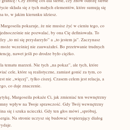
granicę? Czy zrobię coś dla siebie, czy znów odłożę siebie
ycie składa się z tych małych elementów, które sumują się
a to, w jakim kierunku idziesz.
Margoseila pokazuje, że nie musisz żyć w cieniu tego, co
 jednocześnie nie pozwalać, by ona Cię definiowała. To
dzy „to mi się przydarzyło” a „to jestem ja”. Zaczynasz
ć może wcześniej nie zauważałeś. Bo przetrwanie trudnych
ncję, nawet jeśli po drodze było ciężko.
la tematu marzeń. Nie tych „na pokaz”, ale tych, które
iać cele, które są realistyczne, zamiast gonić za tym, co
 nie „więcej”, tylko ciszej. Czasem celem jest relacja, a
ego, co daje znaczenie.
rytykę, Margoseila pokaże Ci, jak zmieniać ten wewnętrzny
gromny wpływ na Twoje sprawczość. Gdy Twój wewnętrzny
pina się i szuka ucieczki. Gdy ten głos mówi „spróbuj,
nergia. Na stronie uczysz się budować wspierający dialog
wydaje.