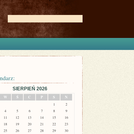
ndarz:
SIERPIEŃ 2026
W
Ś
C
P
S
N
1
2
4
5
6
7
8
9
11
12
13
14
15
16
18
19
20
21
22
23
25
26
27
28
29
30