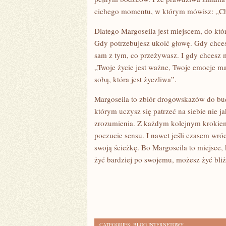
cichego momentu, w którym mówisz: „Ch
Dlatego Margoseila jest miejscem, do kt
Gdy potrzebujesz ukoić głowę. Gdy chcesz
sam z tym, co przeżywasz. I gdy chcesz m
„Twoje życie jest ważne, Twoje emocje maj
sobą, która jest życzliwa”.
Margoseila to zbiór drogowskazów do bud
którym uczysz się patrzeć na siebie nie j
zrozumienia. Z każdym kolejnym krokiem,
poczucie sensu. I nawet jeśli czasem wr
swoją ścieżkę. Bo Margoseila to miejsce
żyć bardziej po swojemu, możesz żyć bliże
CATEGORIES:
BLOG INTERNETOWY