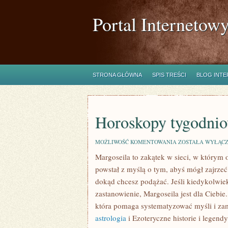
Portal Internetow
STRONA GŁÓWNA
SPIS TREŚCI
BLOG INT
Horoskopy tygodni
HOROSKOPY
MOŻLIWOŚĆ KOMENTOWANIA
ZOSTAŁA WYŁĄC
TYGODNIOWE
Margoseila to zakątek w sieci, w którym 
powstał z myślą o tym, abyś mógł zajrzeć 
dokąd chcesz podążać. Jeśli kiedykolwiek
zastanowienie, Margoseila jest dla Ciebie
która pomaga systematyzować myśli i zam
astrologia
i Ezoteryczne historie i legend