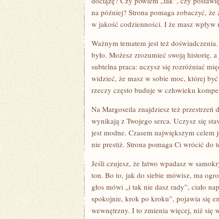
dociążę? Czy powiem „tak”, czy postawię 
na później? Strona pomaga zobaczyć, że ż
w jakość codzienności. I że masz wpływ n
Ważnym tematem jest też doświadczenia. 
było. Możesz zrozumieć swoją historię, a
subtelna praca: uczysz się rozróżniać mię
widzieć, że masz w sobie moc, której by
rzeczy często buduje w człowieku kompete
Na Margoseila znajdziesz też przestrzeń d
wynikają z Twojego serca. Uczysz się staw
jest modne. Czasem największym celem jest
nie prestiż. Strona pomaga Ci wrócić do t
Jeśli czujesz, że łatwo wpadasz w samok
ton. Bo to, jak do siebie mówisz, ma o
głos mówi „i tak nie dasz rady”, ciało na
spokojnie, krok po kroku”, pojawia się e
wewnętrzny. I to zmienia więcej, niż się 