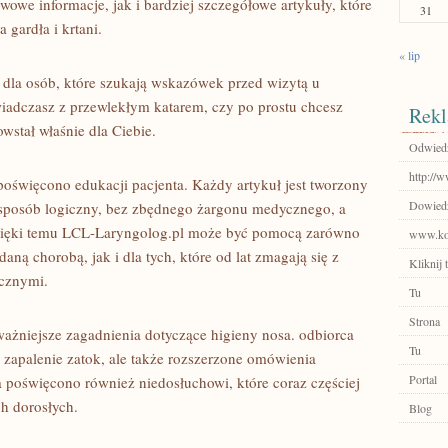
owe informacje, jak i bardziej szczegółowe artykuły, które
31
 gardła i krtani.
« lip
 dla osób, które szukają wskazówek przed wizytą u
świadczasz z przewlekłym katarem, czy po prostu chcesz
Rekl
owstał właśnie dla Ciebie.
Odwiedź
http://
oświęcono edukacji pacjenta. Każdy artykuł jest tworzony
Dowiedz 
 sposób logiczny, bez zbędnego żargonu medycznego, a
Dzięki temu LCL-Laryngolog.pl może być pomocą zarówno
www.ko
daną chorobą, jak i dla tych, które od lat zmagają się z
Kliknij t
cznymi.
Tu
Strona
żniejsze zagadnienia dotyczące higieny nosa. odbiorca
Tu
k zapalenie zatok, ale także rozszerzone omówienia
Portal
 poświęcono również niedosłuchowi, które coraz częściej
h dorosłych.
Blog