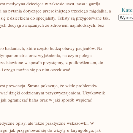
st medycyna dziecięca w zakresie uszu, nosa i gardła.
Kate
 na pytania dotyczące przerośniętego trzeciego migdałka, a
Kategorie
się z dzieckiem do specjalisty. Teksty są przygotowane tak,
ych decyzji związanych ze zdrowiem najmłodszych, bez
po badaniach, które często budzą obawy pacjentów. Na
k tympanometria oraz wyjaśnienia, na czym polega
przedstawione w sposób przystępny, z podkreśleniem, do
ć i czego można się po nim oczekiwać.
t prewencja. Strona pokazuje, że wiele problemów
ować dzięki codziennym przyzwyczajeniom. Użytkownik
, jak ograniczać hałas oraz w jaki sposób wspierać
edyczne opisy, ale także praktyczne wskazówki. W
tego, jak przygotować się do wizyty u laryngologa, jak