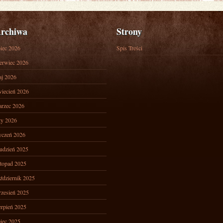
rchiwa
Strony
piec 2026
Spis Treści
erwiec 2026
j 2026
iecień 2026
rzec 2026
ty 2026
yczeń 2026
udzień 2025
stopad 2025
ździernik 2025
zesień 2025
erpień 2025
piec 2025