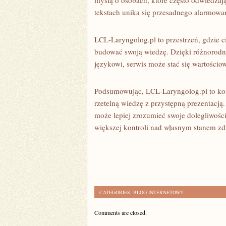
myślą o osobach, które często odwiedza
tekstach unika się przesadnego alarmowan
LCL-Laryngolog.pl to przestrzeń, gdzie 
budować swoją wiedzę. Dzięki różnorodn
językowi, serwis może stać się wartościo
Podsumowując, LCL-Laryngolog.pl to kom
rzetelną wiedzę z przystępną prezentacją.
może lepiej zrozumieć swoje dolegliwości
większej kontroli nad własnym stanem zd
CATEGORIES:
BLOG INTERNETOWY
Comments are closed.