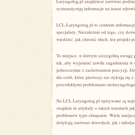
Laryngolog.pl znajdziesz zarówno podstaw
systematyzują informacje na temat zdrowia
LCL-Laryngolog.pl to centrum informacji
specjalisty. Niezależnie od tego, czy do
wiedzieć, jak chronić słuch, ten projekt p
To miejsce, w którym szczególną uwagę p
tak, aby wyjaśniać zawiłe zagadnienia w
jednocześnie z zachowaniem precyzji. 
dla osób, które pierwszy raz stykają się z 
przewlekłymi problemami otolaryngologi
Na LCL-Laryngolog.pl opisywane są najwa
znajdzie tu artykuły o takich tematach ja
problemów typu chrapanie. Wiele miejsca
dotykają zarówno dorosłych, jak i młodyc