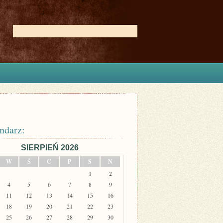
ndarz:
SIERPIEŃ 2026
W
Ś
C
P
S
N
1
2
4
5
6
7
8
9
11
12
13
14
15
16
18
19
20
21
22
23
25
26
27
28
29
30