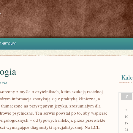
y
ERNETOWY
ogia
Kale
ZONA
orzony z myślą o czytelnikach, które szukają rzetelnej
P
tórym informacja spotykają się z praktyką kliniczną, a
 tłumaczone na przystępnym języku, zrozumiałym dla
3
drowie psychiczne. Ten serwis powstał po to, aby wspierać
10
ngologicznych – od typowych infekcji, przez przewlekłe
17
ości wymagające diagnostyki specjalistycznej. Na LCL-
24