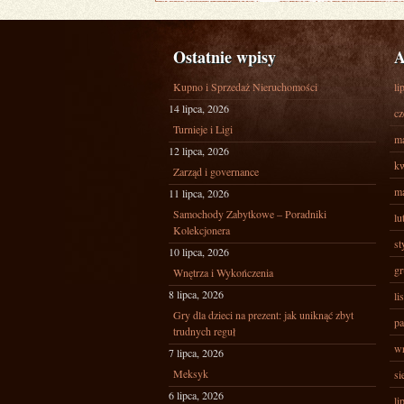
Ostatnie wpisy
A
Kupno i Sprzedaż Nieruchomości
li
14 lipca, 2026
cz
Turnieje i Ligi
ma
12 lipca, 2026
kw
Zarząd i governance
ma
11 lipca, 2026
Samochody Zabytkowe – Poradniki
lu
Kolekcjonera
st
10 lipca, 2026
gr
Wnętrza i Wykończenia
8 lipca, 2026
li
Gry dla dzieci na prezent: jak uniknąć zbyt
pa
trudnych reguł
wr
7 lipca, 2026
Meksyk
si
6 lipca, 2026
li