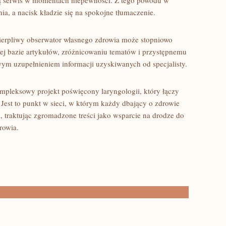
ją serwis w momentach niepewności. Z tego powodu w
ia, a nacisk kładzie się na spokojne tłumaczenie.
cierpliwy obserwator własnego zdrowia może stopniowo
ej bazie artykułów, zróżnicowaniu tematów i przystępnemu
wym uzupełnieniem informacji uzyskiwanych od specjalisty.
pleksowy projekt poświęcony laryngologii, który łączy
 Jest to punkt w sieci, w którym każdy dbający o zdrowie
, traktując zgromadzone treści jako wsparcie na drodze do
rowia.