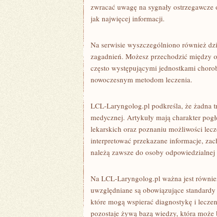
zwracać uwagę na sygnały ostrzegawcze
jak najwięcej informacji.
Na serwisie wyszczególniono również dzia
zagadnień. Możesz przechodzić między ob
często występującymi jednostkami choro
nowoczesnym metodom leczenia.
LCL-Laryngolog.pl podkreśla, że żadna tr
medycznej. Artykuły mają charakter pogł
lekarskich oraz poznaniu możliwości lecze
interpretować przekazane informacje, za
należą zawsze do osoby odpowiedzialnej z
Na LCL-Laryngolog.pl ważna jest równi
uwzględniane są obowiązujące standardy 
które mogą wspierać diagnostykę i leczen
pozostaje żywą bazą wiedzy, która może