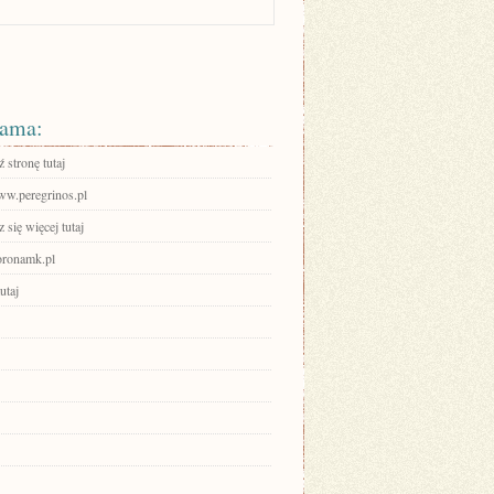
ama:
 stronę tutaj
www.peregrinos.pl
się więcej tutaj
ronamk.pl
utaj