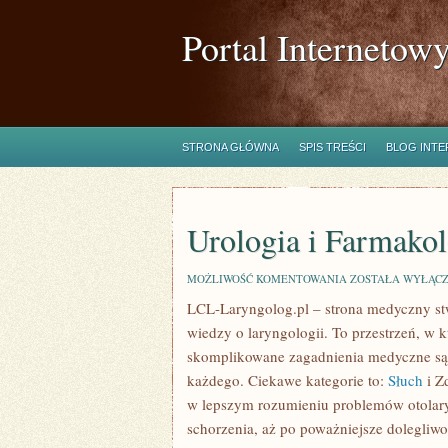
Portal Internetow
STRONA GŁÓWNA
SPIS TREŚCI
BLOG INT
Urologia i Farmakol
UROLOGIA
MOŻLIWOŚĆ KOMENTOWANIA
ZOSTAŁA WYŁĄC
I
LCL-Laryngolog.pl – strona medyczny stw
FARMAKOLOGIA
wiedzy o laryngologii. To przestrzeń, w k
skomplikowane zagadnienia medyczne są
każdego. Ciekawe kategorie to:
Słuch
i Z
w lepszym rozumieniu problemów otolary
schorzenia, aż po poważniejsze dolegliw