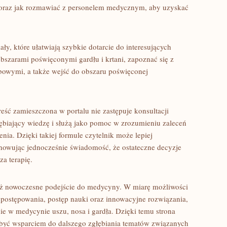
 oraz jak rozmawiać z personelem medycznym, aby uzyskać
ły, które ułatwiają szybkie dotarcie do interesujących
szarami poświęconymi gardłu i krtani, zapoznać się z
bowymi, a także wejść do obszaru poświęconej
eść zamieszczona w portalu nie zastępuje konsultacji
ębiający wiedzę i służą jako pomoc w zrozumieniu zaleceń
nia. Dzięki takiej formule czytelnik może lepiej
chowując jednocześnie świadomość, że ostateczne decyzje
a terapię.
eż nowoczesne podejście do medycyny. W miarę możliwości
postępowania, postęp nauki oraz innowacyjne rozwiązania,
ie w medycynie uszu, nosa i gardła. Dzięki temu strona
 być wsparciem do dalszego zgłębiania tematów związanych