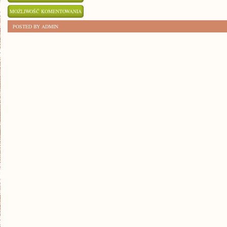
SZUKAMY
MOŻLIWOŚĆ KOMENTOWANIA
SUKCESU:
ZOSTAŁA WYŁĄCZONA
POSTED BY ADMIN
JAK
ZBUDOWAĆ
PEWNOŚĆ
SIEBIE
W
PRACY