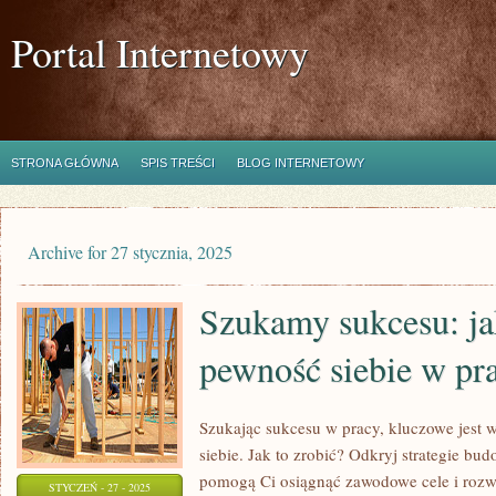
Portal Internetowy
STRONA GŁÓWNA
SPIS TREŚCI
BLOG INTERNETOWY
Archive for 27 stycznia, 2025
Szukamy sukcesu: j
pewność siebie w pr
Szukając sukcesu w pracy, kluczowe jest w
siebie. Jak to zrobić? Odkryj strategie bu
pomogą Ci osiągnąć zawodowe cele i rozwó
STYCZEŃ - 27 - 2025