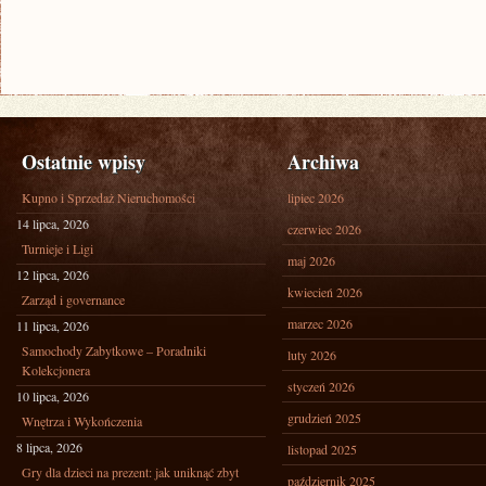
Ostatnie wpisy
Archiwa
Kupno i Sprzedaż Nieruchomości
lipiec 2026
14 lipca, 2026
czerwiec 2026
Turnieje i Ligi
maj 2026
12 lipca, 2026
kwiecień 2026
Zarząd i governance
marzec 2026
11 lipca, 2026
Samochody Zabytkowe – Poradniki
luty 2026
Kolekcjonera
styczeń 2026
10 lipca, 2026
grudzień 2025
Wnętrza i Wykończenia
8 lipca, 2026
listopad 2025
Gry dla dzieci na prezent: jak uniknąć zbyt
październik 2025