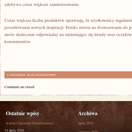
zdobywa coraz większe zainteresowanie.
Coraz większa liczba produktów sprawiają, że użytkownicy regularni
poszukiwaniu nowych inspiracji. Feniks stawia na dostosowanie do p
może skutecznie odpowiadać na zmieniające się trendy oraz oczeki
konsumentów.
CATEGORIES:
BLOG INTERNETOWY
Comments are closed.
Ostatnie wpisy
Archiwa
Kupno i Sprzedaż Nieruchomości
lipiec 2026
14 lipca, 2026
czerwiec 2026