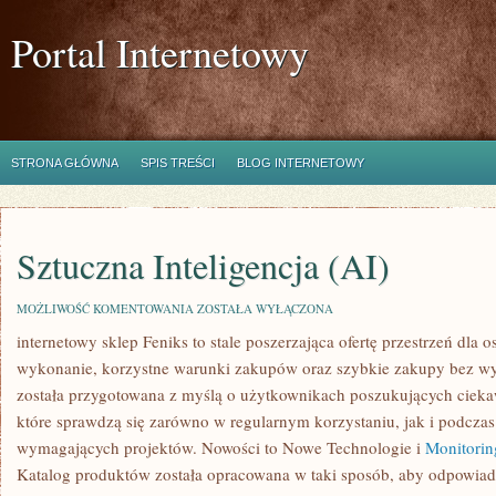
Portal Internetowy
STRONA GŁÓWNA
SPIS TREŚCI
BLOG INTERNETOWY
Sztuczna Inteligencja (AI)
SZTUCZNA
MOŻLIWOŚĆ KOMENTOWANIA
ZOSTAŁA WYŁĄCZONA
INTELIGENCJA
internetowy sklep Feniks to stale poszerzająca ofertę przestrzeń dla o
(AI)
wykonanie, korzystne warunki zakupów oraz szybkie zakupy bez w
została przygotowana z myślą o użytkownikach poszukujących cieka
które sprawdzą się zarówno w regularnym korzystaniu, jak i podczas r
wymagających projektów. Nowości to Nowe Technologie i
Monitorin
Katalog produktów została opracowana w taki sposób, aby odpowiad