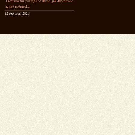
Laminowana podłoga do domu: jak dopasować
ją bez pośpiechu
12 czerwca, 2026