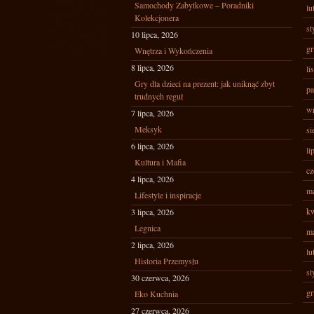
Samochody Zabytkowe – Poradniki
lu
Kolekcjonera
st
10 lipca, 2026
gr
Wnętrza i Wykończenia
8 lipca, 2026
li
Gry dla dzieci na prezent: jak uniknąć zbyt
pa
trudnych reguł
wr
7 lipca, 2026
Meksyk
si
6 lipca, 2026
li
Kultura i Mafia
cz
4 lipca, 2026
ma
Lifestyle i inspiracje
kw
3 lipca, 2026
Legnica
ma
2 lipca, 2026
lu
Historia Przemysłu
st
30 czerwca, 2026
gr
Eko Kuchnia
27 czerwca, 2026