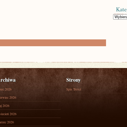
Kate
Kategorie
rchiwa
Strony
piec 2026
Spis Treści
erwiec 2026
j 2026
iecień 2026
rzec 2026