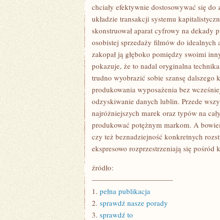
chciały efektywnie dostosowywać się do 
układzie transakcji systemu kapitalistycz
skonstruował aparat cyfrowy na dekady p
osobistej sprzedaży filmów do idealnych a
zakopał ją głęboko pomiędzy swoimi inn
pokazuje, że to nadal oryginalna technika
trudno wyobrazić sobie szansę dalszego k
produkowania wyposażenia bez wcześnie
odzyskiwanie danych lublin. Przede wszy
najróżniejszych marek oraz typów na cały
produkować potężnym markom. A bowiem k
czy też beznadziejność konkretnych rozst
ekspresowo rozprzestrzeniają się pośród 
źródło:
———————————
1.
pełna publikacja
2.
sprawdź nasze porady
3.
sprawdź to