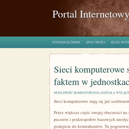
Portal Internetow
STRONA GŁÓWNA
SPIS TREŚCI
BLOG INT
Sieci komputerowe s
faktem w jednostka
SIECI
MOŻLIWOŚĆ KOMENTOWANIA
ZOSTAŁA WYŁĄC
KOMPUTEROWE
Sieci komputerowe stają się już szablon
STAJĄ
SIĘ
JUŻ
Przez większa część swojej obecności na
SZABLONOWYM
FAKTEM
pecetów i podzespołów bazowych niesłych
W
podejście do kontrahentów. Tu pogotowie 
JEDNOSTKACH