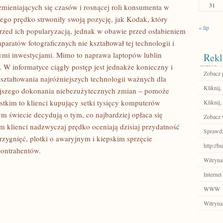
31
zmieniających się czasów i rosnącej roli konsumenta w
nego prędko strwoniły swoją pozycję, jak Kodak, który
« lip
rzed ich popularyzacją, jednak w obawie przed osłabieniem
paratów fotograficznych nie kształtował tej technologii i
ymi inwestycjami. Mimo to naprawa laptopów lublin
Rekl
. W informatyce ciągły postęp jest jednakże konieczny i
Zobacz p
ształtowania najróżniejszych technologii ważnych dla
Kliknij,
jszego dokonania niebezużytecznych zmian – pomoże
stkim to klienci kupujący setki tysięcy komputerów
Kliknij,
m świecie decydują o tym, co najbardziej opłaca się
Zobacz 
lienci nadzwyczaj prędko oceniają dzisiaj przydatność
Sprawdź
rzygnięć, plotki o awaryjnym i kiepskim sprzęcie
http://
kontrahentów.
Witryna
Internet
WWW
Witryna