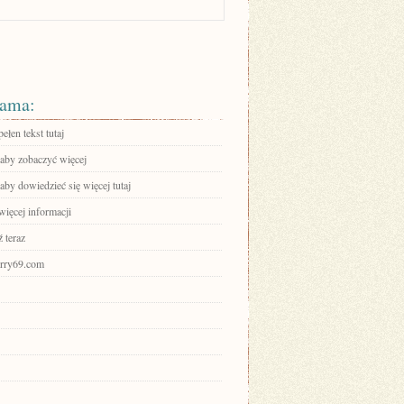
ama:
ełen tekst tutaj
 aby zobaczyć więcej
 aby dowiedzieć się więcej tutaj
więcej informacji
 teraz
hurry69.com