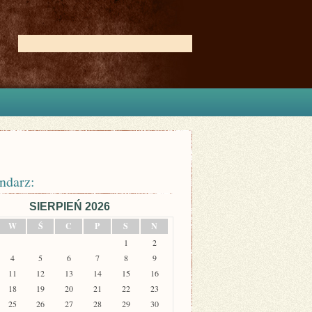
ndarz:
SIERPIEŃ 2026
W
Ś
C
P
S
N
1
2
4
5
6
7
8
9
11
12
13
14
15
16
18
19
20
21
22
23
25
26
27
28
29
30