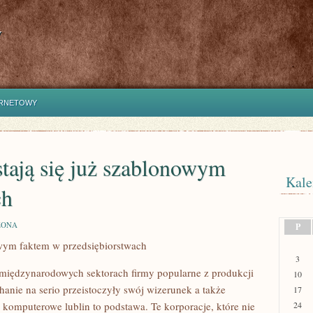
y
ERNETOWY
tają się już szablonowym
Kale
ch
ZONA
P
owym faktem w przedsiębiorstwach
3
 międzynarodowych sektorach firmy popularne z produkcji
10
anie na serio przeistoczyły swój wizerunek a także
17
komputerowe lublin to podstawa. Te korporacje, które nie
24