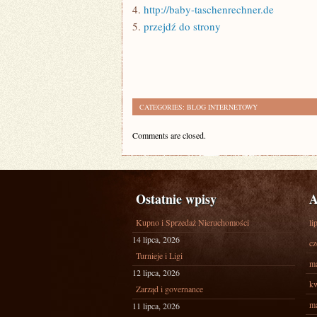
4.
http://baby-taschenrechner.de
5.
przejdź do strony
CATEGORIES:
BLOG INTERNETOWY
Comments are closed.
Ostatnie wpisy
A
Kupno i Sprzedaż Nieruchomości
li
14 lipca, 2026
cz
Turnieje i Ligi
ma
12 lipca, 2026
kw
Zarząd i governance
ma
11 lipca, 2026