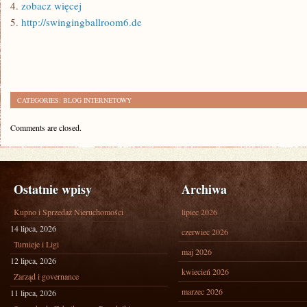
4.
zobacz więcej
5.
http://swingingballroom6.de
CATEGORIES:
BLOG INTERNETOWY
Comments are closed.
Ostatnie wpisy
Archiwa
Kupno i Sprzedaż Nieruchomości
lipiec 2026
14 lipca, 2026
czerwiec 2026
Turnieje i Ligi
maj 2026
12 lipca, 2026
kwiecień 2026
Zarząd i governance
marzec 2026
11 lipca, 2026