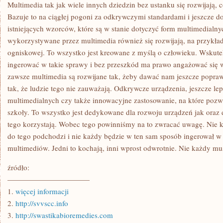
JASNO
Multimedia tak jak wiele innych dziedzin bez ustanku się rozwijają, 
WYZNACZONE.
Bazuje to na ciągłej pogoni za odkrywczymi standardami i jeszcze d
WOLNO
STWIERDZIĆ,
istniejących wzorców, które są w stanie dotyczyć form multimedialnyc
ŻE
wykorzystywane przez multimedia również się rozwijają, na przykład 
SPOTKAMY
JE
ogniskowej. To wszystko jest kreowane z myślą o człowieku. Wsku
WSZĘDZIE
ingerować w takie sprawy i bez przeszkód ma prawo angażować się 
zawsze multimedia są rozwijane tak, żeby dawać nam jeszcze popra
tak, że ludzie tego nie zauważają. Odkrywcze urządzenia, jeszcze le
multimedialnych czy także innowacyjne zastosowanie, na które pozwa
szkoły. To wszystko jest dedykowane dla rozwoju urządzeń jak oraz 
tego korzystają. Wobec tego powinniśmy na to zwracać uwagę. Nie 
do tego podchodzi i nie każdy będzie w ten sam sposób ingerował w 
multimediów. Jedni to kochają, inni wprost odwrotnie. Nie każdy mus
źródło:
———————————
1.
więcej informacji
2.
http://svvscc.info
3.
http://swastikabioremedies.com