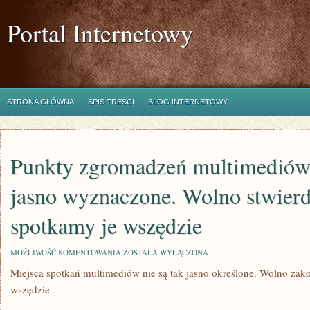
Portal Internetowy
STRONA GŁÓWNA
SPIS TREŚCI
BLOG INTERNETOWY
Punkty zgromadzeń multimediów 
jasno wyznaczone. Wolno stwierd
spotkamy je wszędzie
PUNKTY
MOŻLIWOŚĆ KOMENTOWANIA
ZOSTAŁA WYŁĄCZONA
ZGROMADZEŃ
Miejsca spotkań multimediów nie są tak jasno określone. Wolno za
MULTIMEDIÓW
NIE
wszędzie
SĄ
TAK