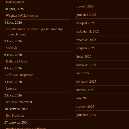
Kolekcjonera
styczeń 2026
10 lipca, 2026
grudzień 2025
Wnętrza i Wykończenia
8 lipca, 2026
listopad 2025
Gry dla dzieci na prezent: jak uniknąć zbyt
październik 2025
trudnych reguł
wrzesień 2025
7 lipca, 2026
Meksyk
sierpień 2025
6 lipca, 2026
lipiec 2025
Kultura i Mafia
czerwiec 2025
4 lipca, 2026
maj 2025
Lifestyle i inspiracje
kwiecień 2025
3 lipca, 2026
Legnica
marzec 2025
2 lipca, 2026
luty 2025
Historia Przemysłu
styczeń 2025
30 czerwca, 2026
grudzień 2024
Eko Kuchnia
27 czerwca, 2026
Wielkie Wynalazki i Odkrycia