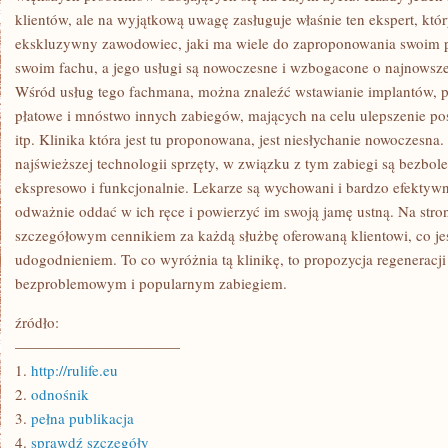
klientów, ale na wyjątkową uwagę zasługuje właśnie ten ekspert, któ
ekskluzywny zawodowiec, jaki ma wiele do zaproponowania swoim p
swoim fachu, a jego usługi są nowoczesne i wzbogacone o najnowsze 
Wśród usług tego fachmana, można znaleźć wstawianie implantów, p
płatowe i mnóstwo innych zabiegów, mających na celu ulepszenie pos
itp. Klinika która jest tu proponowana, jest niesłychanie nowoczes
najświeższej technologii sprzęty, w związku z tym zabiegi są bezbol
ekspresowo i funkcjonalnie. Lekarze są wychowani i bardzo efekty
odważnie oddać w ich ręce i powierzyć im swoją jamę ustną. Na str
szczegółowym cennikiem za każdą służbę oferowaną klientowi, co je
udogodnieniem. To co wyróżnia tą klinikę, to propozycja regeneracji 
bezproblemowym i popularnym zabiegiem.
źródło:
———————————
1.
http://rulife.eu
2.
odnośnik
3.
pełna publikacja
4.
sprawdź szczegóły