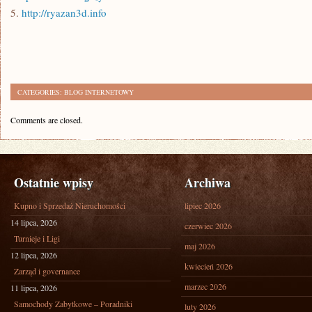
5.
http://ryazan3d.info
CATEGORIES:
BLOG INTERNETOWY
Comments are closed.
Ostatnie wpisy
Archiwa
Kupno i Sprzedaż Nieruchomości
lipiec 2026
14 lipca, 2026
czerwiec 2026
Turnieje i Ligi
maj 2026
12 lipca, 2026
kwiecień 2026
Zarząd i governance
marzec 2026
11 lipca, 2026
Samochody Zabytkowe – Poradniki
luty 2026