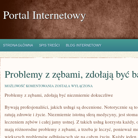
Portal Internetowy
STRONA GŁÓWNA
SPIS TREŚCI
BLOG INTERNETOWY
Problemy z zębami, zdołają być b
PROBLEMY
MOŻLIWOŚĆ KOMENTOWANIA
ZOSTAŁA WYŁĄCZONA
Z
Problemy z zębami, zdołają być niezmiernie dokuczliwe
ZĘBAMI,
ZDOŁAJĄ
BYĆ
Bywają profesjonaliści, jakich usługi są docenione. Notorycznie są t
BARDZO
TRUDNE
ratują zdrowie i życie. Niezmiernie istotną sferą medycyny, jest stom
leczeniem zębów i całej jamy ustnej. Z takich usług korzysta każdy,
mają różnorodne problemy z zębami, a trzeba je leczyć, ponieważ 
większych problemów odbijających się na całym życiu. Każdy jeden 