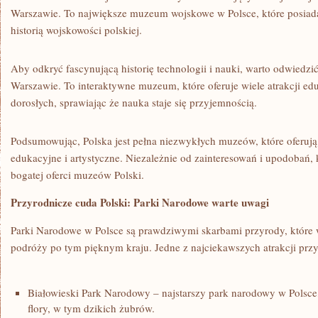
Warszawie. To największe ⁤muzeum wojskowe w Polsce, które posiada 
historią wojskowości polskiej.
Aby ‌odkryć fascynującą historię⁤ technologii i​ nauki, warto odwied
⁤Warszawie.⁤ To ⁤interaktywne muzeum, które oferuje wiele atrakcji⁤ edu
dorosłych, sprawiając że nauka staje się przyjemnością.
Podsumowując, Polska⁣ jest pełna‌ niezwykłych‌ muzeów, które oferują
edukacyjne i ⁣artystyczne. Niezależnie od zainteresowań i upodobań, 
bogatej oferci muzeów Polski.
Przyrodnicze cuda Polski: Parki‍ Narodowe ‌warte uwagi
Parki Narodowe w Polsce są prawdziwymi skarbami ‍przyrody, ‍które⁢
podróży po tym⁢ pięknym kraju. Jedne z najciekawszych ‌atrakcji prz
Białowieski Park ⁣Narodowy – najstarszy park narodowy w Polsce,
flory, w‌ tym ⁣dzikich⁤ żubrów.