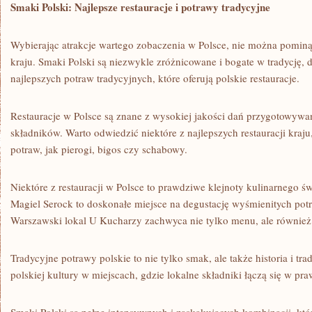
Smaki‍ Polski: ⁣Najlepsze restauracje i⁤ potrawy tradycyjne
Wybierając⁤ atrakcje wartego zobaczenia‍ w Polsce, nie można⁣ pominąć
kraju. Smaki​ Polski są niezwykle zróżnicowane ⁣i bogate​ w⁣ tradycję,‌ 
najlepszych potraw tradycyjnych, które oferują polskie restauracje.
Restauracje⁢ w ‌Polsce ⁣są ‍znane z wysokiej jakości dań przygotowywa
składników.⁤ Warto ⁢odwiedzić​ niektóre z najlepszych‌ restauracji ⁢kraj
potraw, jak ​pierogi, ⁢bigos ‍czy schabowy.
Niektóre z restauracji w Polsce to prawdziwe klejnoty‍ kulinarnego ś
⁤Magiel‍ Serock‌ to doskonałe miejsce na⁣ degustację wyśmienitych potr
Warszawski ​lokal ‌U Kucharzy ​zachwyca nie tylko‍ menu,​ ale‍ równi
Tradycyjne⁣ potrawy polskie‌ to nie tylko smak, ale także historia i tr
polskiej kultury ​w miejscach, gdzie lokalne składniki łączą się ⁢w pr