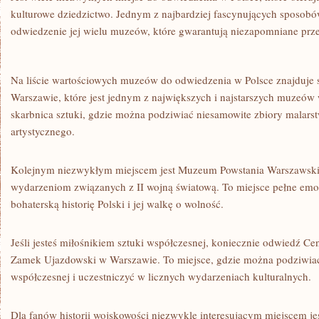
kulturowe dziedzictwo. Jednym z najbardziej fascynujących sposobów⁣ 
⁣odwiedzenie⁤ jej wielu muzeów,⁣ które ⁤gwarantują niezapomniane przeż
Na liście wartościowych​ muzeów​ do odwiedzenia⁤ w‌ Polsce znajduj
Warszawie, ⁢które jest jednym z ⁣największych ‌i najstarszych ⁣muzeów 
skarbnica sztuki, gdzie⁤ można podziwiać niesamowite zbiory ‌malarst
artystycznego.
Kolejnym niezwykłym‍ miejscem jest Muzeum ‍Powstania Warszawskie
wydarzeniom ⁣związanych ⁤z II wojną światową. To miejsce pełne ‍emoc
bohaterską ⁢historię ⁤Polski i jej walkę o wolność.
Jeśli jesteś miłośnikiem sztuki ‍współczesnej, koniecznie ​odwiedź​ 
Zamek Ujazdowski w Warszawie.⁣ To miejsce, gdzie‍ można​ podziwiać‌
współczesnej ‍i​ uczestniczyć‍ w⁣ licznych wydarzeniach kulturalnych.
Dla ⁤fanów⁣ historii wojskowości niezwykle interesującym miejscem 