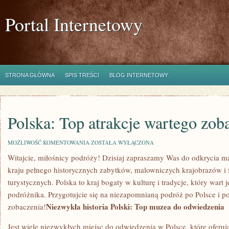
Portal Internetowy
STRONA GŁÓWNA
SPIS TREŚCI
BLOG INTERNETOWY
Polska: Top atrakcje wartego zob
POLSKA:
MOŻLIWOŚĆ KOMENTOWANIA
ZOSTAŁA WYŁĄCZONA
TOP
Witajcie,‍ miłośnicy podróży! Dzisiaj zapraszamy Was do⁣ odkrycia⁣ m
ATRAKCJE
WARTEGO
kraju pełnego historycznych⁢ zabytków, malowniczych krajobrazów‍ i 
ZOBACZENIA
turystycznych. Polska to kraj bogaty w kulturę i ‍tradycje, który war
podróżnika. Przygotujcie się na niezapomnianą ​podróż po Polsce⁢ i p
Niezwykła ‌historia ‍Polski: Top ​muzea do⁣ odwiedzenia
zobaczenia!
Jest wiele niezwykłych miejsc ⁢do odwiedzenia w⁤ Polsce, które oferują ⁣