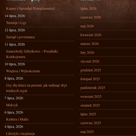
Kupno i Sprzedaż Nieruchomości
lipiec 2026
14 lipca, 2026
czerwiec 2026
Turnieje i Ligi
maj 2026
12 lipca, 2026
kwiecień 2026
Zarząd i governance
marzec 2026
11 lipca, 2026
Samochody Zabytkowe – Poradniki
luty 2026
Kolekcjonera
styczeń 2026
10 lipca, 2026
grudzień 2025
Wnętrza i Wykończenia
8 lipca, 2026
listopad 2025
Gry dla dzieci na prezent: jak uniknąć zbyt
październik 2025
trudnych reguł
wrzesień 2025
7 lipca, 2026
Meksyk
sierpień 2025
6 lipca, 2026
lipiec 2025
Kultura i Mafia
czerwiec 2025
4 lipca, 2026
maj 2025
Lifestyle i inspiracje