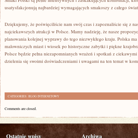
Smaki Polski są pełne⁢ intensywnych i zaskakujących kombinacji, któ
usatysfakcjonują najbardziej wymagających smakoszy​ z ‍całego świat
Dziękujemy, że poświęciliście nam ⁣swój czas ⁤i⁤ zapoznaliście się z 
najciekawszych‍ atrakcji​ w​ Polsce.⁣ Mamy nadzieję, że nasze propozy
planowania kolejnej ‍wyprawy⁣ do⁣ tego niezwykłego⁣ kraju.⁣ Polska ma 
⁤malowniczych⁣ miast i ‍wiosek po‌ historyczne zabytki i piękne krajo
Polsce ⁤będzie pełna niezapomnianych wrażeń i spotkań z ciekawymi
dzielenia‍ się ⁤swoimi ‌doświadczeniami‍ i uwagami na ten temat w⁢ ko
CATEGORIES:
BLOG INTERNETOWY
Comments are closed.
Ostatnie wpisy
Archiwa