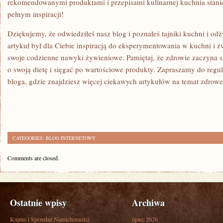
rekomendowanymi produktami ⁤i ‌przepisami kulinarnej kuchnia stanie
pełnym inspiracji!
Dziękujemy, że odwiedziłeś​ nasz ⁤blog i poznałeś ⁢tajniki ​kuchni i o
artykuł był dla Ciebie inspiracją⁤ do ‌eksperymentowania w kuchni i z
‌swoje codzienne nawyki żywieniowe. Pamiętaj, ​że zdrowie zaczyna się
o swoją dietę i sięgać ‍po ‌wartościowe produkty. Zapraszamy‌ do⁤ reg
bloga, gdzie ‌znajdziesz więcej ciekawych artykułów na temat zdrowe
CATEGORIES:
BLOG INTERNETOWY
Comments are closed.
Ostatnie wpisy
Archiwa
Kupno i Sprzedaż Nieruchomości
lipiec 2026