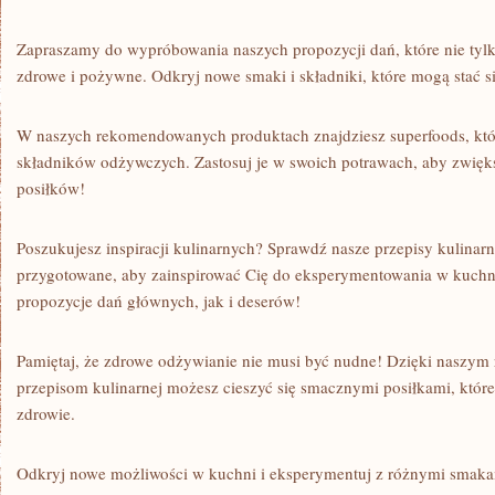
Zapraszamy do wypróbowania naszych⁣ propozycji dań, które⁢ nie tylko
zdrowe i pożywne.⁤ Odkryj nowe smaki i składniki, które mogą stać ⁤
W ‍naszych rekomendowanych produktach znajdziesz ⁢superfoods, któr
składników​ odżywczych. Zastosuj je w swoich⁢ potrawach, aby zwię
posiłków!
Poszukujesz inspiracji kulinarnych? ​Sprawdź nasze przepisy⁣ kulinarn
przygotowane, ⁣aby ⁤zainspirować Cię do eksperymentowania w kuchni
propozycje dań​ głównych, jak i deserów!
Pamiętaj, że zdrowe odżywianie nie musi być ⁢nudne! Dzięki nasz
przepisom ⁣kulinarnej możesz cieszyć‌ się​ smacznymi posiłkami, które
zdrowie.
Odkryj nowe możliwości w kuchni​ i eksperymentuj ‍z różnymi ‌smaka