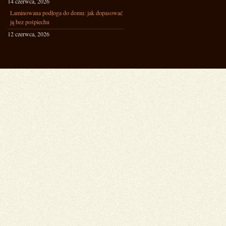
14 czerwca, 2026
Laminowana podłoga do domu: jak dopasować
ją bez pośpiechu
12 czerwca, 2026