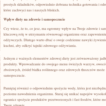
prostych ​składników, odpowiednio dobrana⁤ technika​ gotowania i odro
które zachwyci‌ nas i ⁤naszych bliskich.
Wpływ diety na zdrowie i samopoczucie
Czy wiesz, że to,⁢ co jesz, ma⁤ ogromny⁤ wpływ na Twoje ​zdrowie i s
kluczową rolę ⁤w ‌utrzymaniu równowagi organizmu oraz zapewnieni
odżywczych. Dlatego warto dbać o swoje ‌codzienne nawyki ‌żywien
kuchni, aby odkryć tajniki zdrowego​ odżywiania.
Jednym z ważnych⁢ elementów zdrowej diety ‍jest zrównoważony jadł
produkty. Wprowadzanie do swojego menu świeżych warzyw, owoców
zbożowych,‍ źródeł białka roślinnego oraz zdrowych tłuszczów‍ moż
samopoczucie.
Pamiętaj również o odpowiednim ⁣spożyciu⁣ wody, która jest niezbęd
poziomu nawodnienia organizmu. Staraj się unikać napojów wysokok
ogranicz spożycie produktów ⁢przetworzonych i‌ fast foodów,​ które 
Twoje⁤ zdrowie.