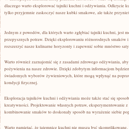
dlaczego ‍warto eksplorować tajniki kuchni i odżywiania. Odkrycie k
tylko przyjemnie‌ zaskoczyć nasze ​kubki smakowe,‍ ale także przynie
Jednym z powodów, dla których warto ⁢zgłębiać tajniki kuchni,‌ jest
przepysznych potraw.‌ Dzięki eksplorowaniu różnorodnych smaków 
rozszerzyć nasze⁢ kulinarne ⁤horyzonty i zapewnić sobie mnóstwo satys
Warto ⁣również zaznajomić ‌się ⁢z zasadami zdrowego odżywiania, ab
⁣pożywienia na nasze zdrowie. ⁣Dzięki zdobytym informacjom będzie
świadomych wyborów ‍żywieniowych, które mogą wpłynąć na popraw
kondycji ⁤fizycznej.
Eksploracja tajników kuchni i odżywiania może‍ także stać się sposo
kreatywności.⁤ Projektowanie‍ własnych ‍potraw, eksperymentowanie z
kombinowanie smaków to⁤ doskonały⁣ sposób​ na wyrażenie siebie popr
Warto ‌pamiętać, że tajemnice‍ kuchni⁤ nie muszą być skomplikowane.