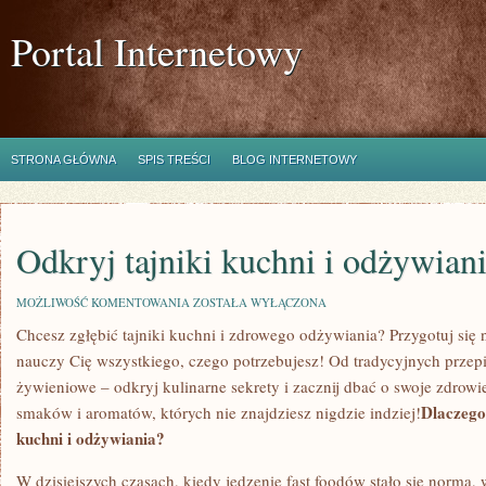
Portal Internetowy
STRONA GŁÓWNA
SPIS TREŚCI
BLOG INTERNETOWY
Odkryj tajniki kuchni i odżywiani
ODKRYJ
MOŻLIWOŚĆ KOMENTOWANIA
ZOSTAŁA WYŁĄCZONA
TAJNIKI
Chcesz zgłębić tajniki ​kuchni i zdrowego ‍odżywiania? Przygotuj się⁣ 
KUCHNI
I
nauczy Cię wszystkiego, czego potrzebujesz! Od⁤ tradycyjnych przep
ODŻYWIANIA!
‌żywieniowe​ – odkryj ‌kulinarne sekrety i‍ zacznij dbać o swoje zdrowie
Dlaczego 
smaków i aromatów, których nie znajdziesz nigdzie indziej!
kuchni i odżywiania?
W dzisiejszych czasach, kiedy jedzenie fast⁣ foodów ⁢stało się normą, w