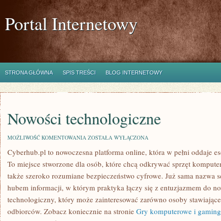
Portal Internetowy
STRONA GŁÓWNA
SPIS TREŚCI
BLOG INTERNETOWY
Nowości technologiczne
NOWOŚCI
MOŻLIWOŚĆ KOMENTOWANIA
ZOSTAŁA WYŁĄCZONA
TECHNOLOGICZNE
Cyberhub.pl to nowoczesna platforma online, która w pełni oddaje es
To miejsce stworzone dla osób, które chcą odkrywać sprzęt kompute
także szeroko rozumiane bezpieczeństwo cyfrowe. Już sama nazwa se
hubem informacji, w którym praktyka łączy się z entuzjazmem do n
technologiczny, który może zainteresować zarówno osoby stawiające 
odbiorców. Zobacz koniecznie na stronie
Gry komputerowe i gaming