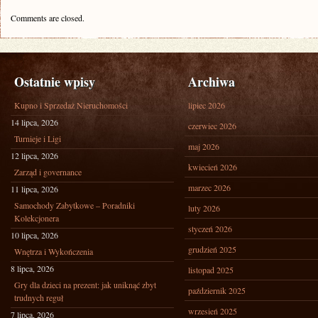
Comments are closed.
Ostatnie wpisy
Archiwa
Kupno i Sprzedaż Nieruchomości
lipiec 2026
14 lipca, 2026
czerwiec 2026
Turnieje i Ligi
maj 2026
12 lipca, 2026
kwiecień 2026
Zarząd i governance
marzec 2026
11 lipca, 2026
Samochody Zabytkowe – Poradniki
luty 2026
Kolekcjonera
styczeń 2026
10 lipca, 2026
grudzień 2025
Wnętrza i Wykończenia
8 lipca, 2026
listopad 2025
Gry dla dzieci na prezent: jak uniknąć zbyt
październik 2025
trudnych reguł
wrzesień 2025
7 lipca, 2026