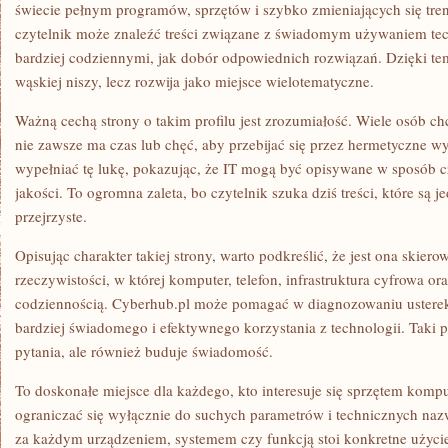
świecie pełnym programów, sprzętów i szybko zmieniających się tren
czytelnik może znaleźć treści związane z świadomym używaniem tech
bardziej codziennymi, jak dobór odpowiednich rozwiązań. Dzięki te
wąskiej niszy, lecz rozwija jako miejsce wielotematyczne.
Ważną cechą strony o takim profilu jest zrozumiałość. Wiele osób chc
nie zawsze ma czas lub chęć, aby przebijać się przez hermetyczne w
wypełniać tę lukę, pokazując, że IT mogą być opisywane w sposób cz
jakości. To ogromna zaleta, bo czytelnik szuka dziś treści, które są 
przejrzyste.
Opisując charakter takiej strony, warto podkreślić, że jest ona skier
rzeczywistości, w której komputer, telefon, infrastruktura cyfrowa or
codziennością. Cyberhub.pl może pomagać w diagnozowaniu usterek,
bardziej świadomego i efektywnego korzystania z technologii. Taki p
pytania, ale również buduje świadomość.
To doskonałe miejsce dla każdego, kto interesuje się sprzętem komp
ograniczać się wyłącznie do suchych parametrów i technicznych na
za każdym urządzeniem, systemem czy funkcją stoi konkretne użycie