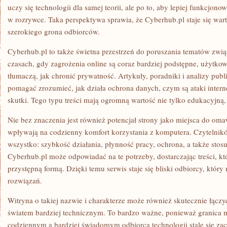
uczy się technologii dla samej teorii, ale po to, aby lepiej funkcjon
w rozrywce. Taka perspektywa sprawia, że Cyberhub.pl staje się wa
szerokiego grona odbiorców.
Cyberhub.pl to także świetna przestrzeń do poruszania tematów zwi
czasach, gdy zagrożenia online są coraz bardziej podstępne, użytkow
tłumaczą, jak chronić prywatność. Artykuły, poradniki i analizy pub
pomagać zrozumieć, jak działa ochrona danych, czym są ataki intern
skutki. Tego typu treści mają ogromną wartość nie tylko edukacyjną,
Nie bez znaczenia jest również potencjał strony jako miejsca do oma
wpływają na codzienny komfort korzystania z komputera. Czytelnikó
wszystko: szybkość działania, płynność pracy, ochrona, a także stos
Cyberhub.pl może odpowiadać na te potrzeby, dostarczając treści, któ
przystępną formą. Dzięki temu serwis staje się bliski odbiorcy, który 
rozwiązań.
Witryna o takiej nazwie i charakterze może również skutecznie łącz
światem bardziej technicznym. To bardzo ważne, ponieważ granica
codziennym a bardziej świadomym odbiorcą technologii stale się zac