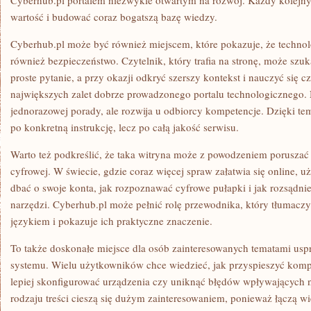
Cyberhub.pl portalem niezwykle otwartym na rozwój. Każdy kolejn
wartość i budować coraz bogatszą bazę wiedzy.
Cyberhub.pl może być również miejscem, które pokazuje, że technolog
również bezpieczeństwo. Czytelnik, który trafia na stronę, może szu
proste pytanie, a przy okazji odkryć szerszy kontekst i nauczyć się 
największych zalet dobrze prowadzonego portalu technologicznego. 
jednorazowej porady, ale rozwija u odbiorcy kompetencje. Dzięki te
po konkretną instrukcję, lecz po całą jakość serwisu.
Warto też podkreślić, że taka witryna może z powodzeniem porusza
cyfrowej. W świecie, gdzie coraz więcej spraw załatwia się online, u
dbać o swoje konta, jak rozpoznawać cyfrowe pułapki i jak rozsądni
narzędzi. Cyberhub.pl może pełnić rolę przewodnika, który tłumaczy
językiem i pokazuje ich praktyczne znaczenie.
To także doskonałe miejsce dla osób zainteresowanych tematami uspr
systemu. Wielu użytkowników chce wiedzieć, jak przyspieszyć kompu
lepiej skonfigurować urządzenia czy uniknąć błędów wpływających 
rodzaju treści cieszą się dużym zainteresowaniem, ponieważ łączą w