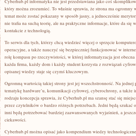
Cyberhub.pl informatyka nie jest przedstawiana jako coś skomplikow
który można zrozumieć. To właśnie sprawia, że strona ma ogromny 
temat może zostać pokazany w sposób jasny, a jednocześnie meryto
nie trafia na suchą teorię, ale na praktyczne informacje, które da s
kontakcie z technologią.
To serwis dla tych, którzy chcą wiedzieć więcej o sprzęcie kompute
operacyjne, a także nauczyć się bezpieczniej funkcjonować w intern
rolę kompasu po rzeczywistości, w której informatyzacja jest obecna
każda firma, każdy dom i każdy student korzysta z rozwiązań cyfrow
opisanej wiedzy staje się czymś kluczowym.
Ogromną wartością takiej strony jest jej wszechstronność. Na jedne
tematykę hardware’u, komunikacji cyfrowej, cyberochrony, a także i
rodzaju koncepcja sprawia, że Cyberhub.pl ma szansę stać się miej
przez czytelników o bardzo różnych potrzebach. Jedni będą szukać o
inni będą potrzebować bardziej zaawansowanych wyjaśnień, a jeszcze i
ciekawości.
Cyberhub.pl można opisać jako kompendium wiedzy technologicznej