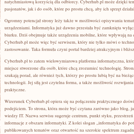
natychmiastową korzyścią dla odbiorcy. Cyberhub.pl może dzięki te
pasjonatów, jak i do osób, które po prostu chcą, aby ich sprzęt działał
Ogromny potencjał strony leży także w możliwości opisywania tema
urządzeniami. Informatyka już dawno przestała być zamknięta wyłą
biurku. Dziś obejmuje także urządzenia mobilne, które wpływają na
Cyberhub.pl może więc być serwisem, który nie tylko mówi o technolo
zastosowanie. Taka formuła czyni portal bardziej atrakcyjnym i bl
Cyberhub.pl to zatem wielowymiarowa platforma informatyczna, któr
miejsce stworzone dla osób, które chcą zrozumieć technologię. Stron
szukają porad, ale również tych, którzy po prostu lubią być na bież
technologii. Jej siłą jest czytelna forma, a także możliwość rozwijania
praktyczne.
Wizerunek Cyberhub.pl opiera się na połączeniu praktycznego dośw
podejściem. To strona, która może być czytana zarówno jako blog, ja
wiedzy IT. Nazwa serwisu sugeruje centrum, punkt styku, przestrze
informacje z obszaru informatyki. Z kolei slogan „informatyka do po
publikowanych tematów oraz otwartość na szerokie spektrum zagadn