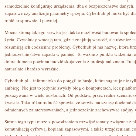
samodzielnie konfiguruje urządzenia, dba o bezpieczeństwo danych, 
zapasowe czy analizuje parametry sprzętu. Cyberhub.pl może być dl
robić to sprawniej i pewniej.
Mocną stroną takiego serwisu jest także możliwość budowania społe
życia. Czytelnicy wracają tam, gdzie znajdują wartość, ale również ta
rozumieją ich codzienne problemy. Cyberhub.pl ma nazwę, która brz
jednocześnie łatwo zapada w pamięć. To ważne z punktu widzenia r
dobra domena powinna budzić skojarzenia z profesjonalizmem. Tutaj 
naturalnie i bardzo wyraźnie.
Cyberhub.pl – informatyka do potęgi! to hasło, które sugeruje nie tyl
ambicję. Nie jest to jedynie zwykły blog o komputerach, lecz platfo
pokazywana w wielu odsłonach. Od podstaw, przez realne scenarius
kwestie. Taka różnorodność sprawia, że serwis ma szansę docierać d
odmiennych zainteresowaniach, a jednocześnie zachowywać spójny 
Strona tego typu może z powodzeniem rozwijać tematy związane z 
komunikacją cyfrową, kopiami zapasowymi, a także urządzeniami co