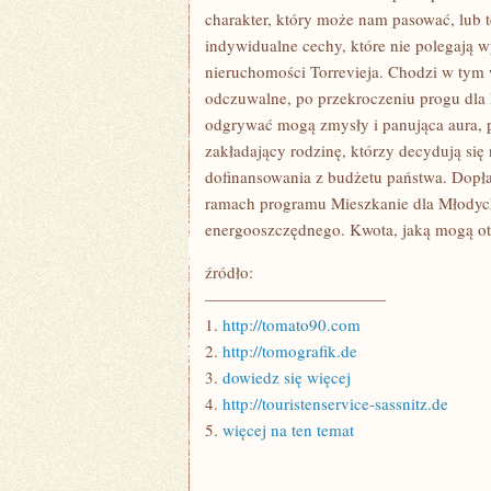
charakter, który może nam pasować, lub 
indywidualne cechy, które nie polegają w
nieruchomości Torrevieja. Chodzi w tym 
odczuwalne, po przekroczeniu progu dla
odgrywać mogą zmysły i panująca aura, poz
zakładający rodzinę, którzy decydują si
dofinansowania z budżetu państwa. Dopł
ramach programu Mieszkanie dla Młodyc
energooszczędnego. Kwota, jaką mogą ot
źródło:
———————————
1.
http://tomato90.com
2.
http://tomografik.de
3.
dowiedz się więcej
4.
http://touristenservice-sassnitz.de
5.
więcej na ten temat