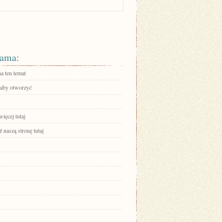
ama:
a ten temat
, aby otworzyć
ięcej tutaj
 naszą stronę tutaj