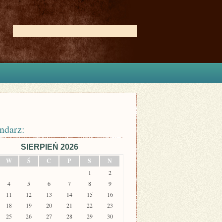
ndarz:
SIERPIEŃ 2026
W
Ś
C
P
S
N
1
2
4
5
6
7
8
9
11
12
13
14
15
16
18
19
20
21
22
23
25
26
27
28
29
30