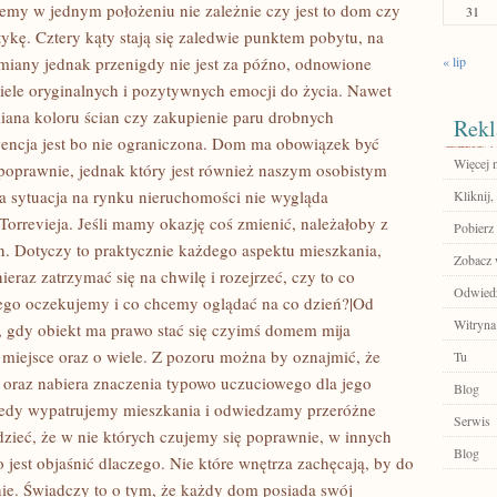
jemy w jednym położeniu nie zależnie czy jest to dom czy
31
kę. Cztery kąty stają się zaledwie punktem pobytu, na
miany jednak przenigdy nie jest za późno, odnowione
« lip
ele oryginalnych i pozytywnych emocji do życia. Nawet
iana koloru ścian czy zakupienie paru drobnych
Rekl
wencja jest bo nie ograniczona. Dom ma obowiązek być
Więcej n
 poprawnie, jednak który jest również naszym osobistym
 sytuacja na rynku nieruchomości nie wygląda
Kliknij
orrevieja. Jeśli mamy okazję coś zmienić, należałoby z
Pobierz
ian. Dotyczy to praktycznie każdego aspektu mieszkania,
Zobacz w
ieraz zatrzymać się na chwilę i rozejrzeć, czy to co
Odwiedź
zego oczekujemy i co chcemy oglądać na co dzień?|Od
Witryna
 gdy obiekt ma prawo stać się czyimś domem mija
miejsce oraz o wiele. Z pozoru można by oznajmić, że
Tu
 oraz nabiera znaczenia typowo uczuciowego dla jego
Blog
edy wypatrujemy mieszkania i odwiedzamy przeróżne
Serwis
dzieć, że w nie których czujemy się poprawnie, w innych
Blog
 jest objaśnić dlaczego. Nie które wnętrza zachęcają, by do
nie. Świadczy to o tym, że każdy dom posiada swój