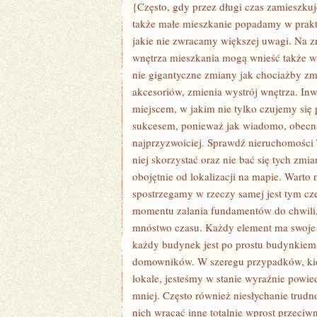
SĄ
{Często, gdy przez długi czas zamieszku
URZĄDZENIA,
także małe mieszkanie popadamy w prakty
JAKIE
POZWALAJĄ
jakie nie zwracamy większej uwagi. Na z
ŻYĆ
wnętrza mieszkania mogą wnieść także wi
WYGODNIEJ
I
nie gigantyczne zmiany jak chociażby zm
PRZYJEMNIEJ
akcesoriów, zmienia wystrój wnętrza. In
miejscem, w jakim nie tylko czujemy się
sukcesem, ponieważ jak wiadomo, obecna
najprzyzwoiciej. Sprawdź nieruchomości T
niej skorzystać oraz nie bać się tych zm
obojętnie od lokalizacji na mapie. Warto n
spostrzegamy w rzeczy samej jest tym c
momentu zalania fundamentów do chwili,
mnóstwo czasu. Każdy element ma swoje 
każdy budynek jest po prostu budynkiem
domowników. W szeregu przypadków, ki
lokale, jesteśmy w stanie wyraźnie powie
mniej. Często również niesłychanie trudno
nich wracać inne totalnie wprost przeciw