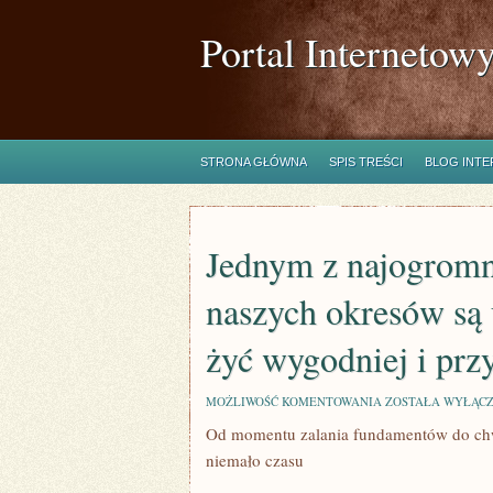
Portal Internetow
STRONA GŁÓWNA
SPIS TREŚCI
BLOG INT
Jednym z najogromn
naszych okresów są 
żyć wygodniej i prz
JEDNYM
MOŻLIWOŚĆ KOMENTOWANIA
ZOSTAŁA WYŁĄC
Z
Od momentu zalania fundamentów do chwi
NAJOGROMNIEJSZ
UDOGODNIEŃ
niemało czasu
NASZYCH
OKRESÓW