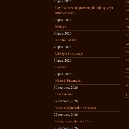
8 lipca, 2026
li
Gry dla dzieci na prezent: jak uniknąć zbyt
pa
trudnych reguł
wr
7 lipca, 2026
Meksyk
si
6 lipca, 2026
li
Kultura i Mafia
cz
4 lipca, 2026
ma
Lifestyle i inspiracje
kw
3 lipca, 2026
Legnica
ma
2 lipca, 2026
lu
Historia Przemysłu
st
30 czerwca, 2026
gr
Eko Kuchnia
27 czerwca, 2026
Wielkie Wynalazki i Odkrycia
22 czerwca, 2026
Pielęgnacja ciała i włosów
20 czerwca, 2026