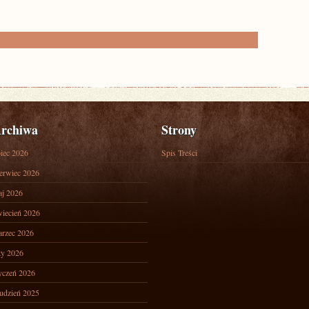
rchiwa
Strony
piec 2026
Spis Treści
erwiec 2026
j 2026
iecień 2026
rzec 2026
ty 2026
yczeń 2026
udzień 2025