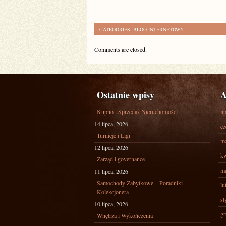
CATEGORIES:
BLOG INTERNETOWY
Comments are closed.
Ostatnie wpisy
A
Kupno i Sprzedaż Nieruchomości
li
14 lipca, 2026
cz
Turnieje i Ligi
ma
12 lipca, 2026
kw
Zarząd i governance
ma
11 lipca, 2026
Samochody Zabytkowe – Poradniki
lu
Kolekcjonera
st
10 lipca, 2026
gr
Wnętrza i Wykończenia