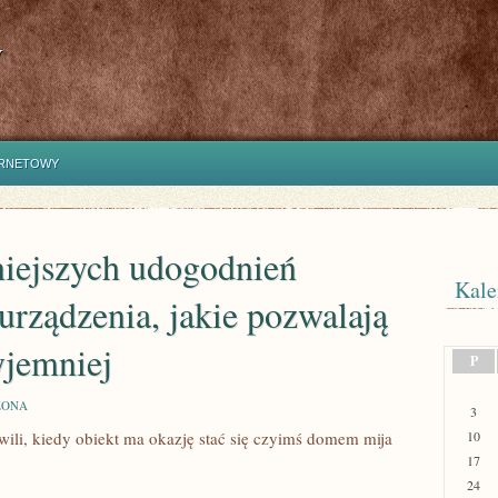
y
ERNETOWY
iejszych udogodnień
Kale
urządzenia, jakie pozwalają
yjemniej
P
ZONA
3
li, kiedy obiekt ma okazję stać się czyimś domem mija
10
YCH
17
24