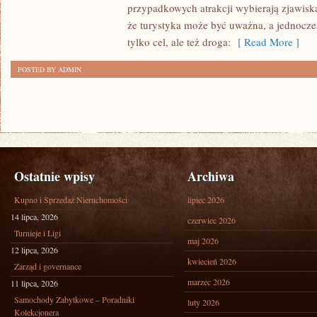
przypadkowych atrakcji wybierają zjawiska
SAWANNY
że turystyka może być uważna, a jednocześ
tylko cel, ale też droga:
[ Read More ]
POSTED BY ADMIN
Ostatnie wpisy
Archiwa
Kupno i Sprzedaż Nieruchomości
lipiec 2026
14 lipca, 2026
czerwiec 2026
Turnieje i Ligi
maj 2026
12 lipca, 2026
kwiecień 2026
Zarząd i governance
marzec 2026
11 lipca, 2026
Samochody Zabytkowe – Poradniki
luty 2026
Kolekcjonera