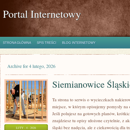
Portal Internetowy
STRONA GŁÓWNA
SPIS TREŚCI
BLOG INTERNETOWY
Archive for 4 lutego, 2026
Siemianowice Śląski
Ta strona to serwis o wycieczkach nakier
miejsce, w którym opisujemy pomysły na 
Jeśli polujesz na gotowych planów, krótki
znajdziesz tu opisy ułożone czytelnie, z a
śląski bez nadęcia, ale z ciekawością dla tr
LUTY - 4 - 2026