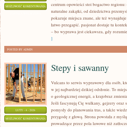
centrum opowieści stoi bogactwo regionu:
SIEMIANOWICE
MOŻLIWOŚĆ KOMENTOWANIA
naturalne zakątki, od dziedzictwa przemys
ŚLĄSKIE
ZOSTAŁA WYŁĄCZONA
pokazuje miejsca znane, ale też wynajduje
łatwo przegapić. pasjonat dostaje tu konte
– bo wyprawa jest ciekawsza, gdy rozumie
]
POSTED BY ADMIN
Stepy i sawanny
Vulcans to serwis wyprawowy dla osób, kt
w jej najbardziej dzikiej odsłonie. To miejs
o geologicznej energii, a krajobraz zmieni
Jeśli fascynują Cię wulkany, gejzery oraz s
pomysły do planowania tras, a także wied
LUTY - 4 - 2026
przygodę z głową. Strona powstała z myślą 
STEPY
MOŻLIWOŚĆ KOMENTOWANIA
prowadzące przez pola lawowe niż zatłoczo
I
ZOSTAŁA WYŁĄCZONA