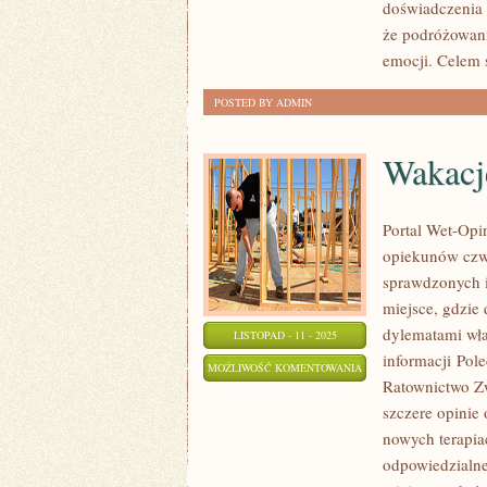
doświadczenia 
że podróżowani
emocji. Celem s
POSTED BY ADMIN
Wakacj
Portal Wet-Opi
opiekunów czwo
sprawdzonych i
miejsce, gdzie 
dylematami wła
LISTOPAD - 11 - 2025
informacji Pol
WAKACJE
MOŻLIWOŚĆ KOMENTOWANIA
Ratownictwo Zw
ZE
ZOSTAŁA WYŁĄCZONA
szczere opinie 
ZWIERZĘTAMI
nowych terapia
odpowiedzialne 