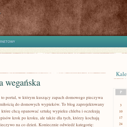
y
ERNETOWY
Kale
a wegańska
P
 to portal, w którym kuszący zapach domowego pieczywa
z miłością do domowych wypieków. To blog zaprojektowany
3
, które chcą opanować sztukę wypieku chleba i oczekują
10
pisów krok po kroku, ale także dla tych, którzy kochają
17
24
pieczywo na co dzień. Koniecznie odwiedź kategorię: