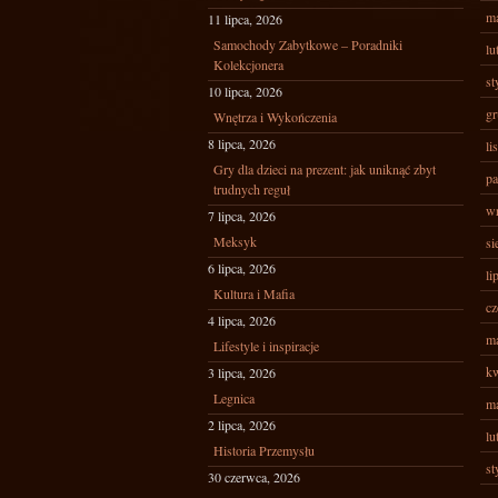
ma
11 lipca, 2026
Samochody Zabytkowe – Poradniki
lu
Kolekcjonera
st
10 lipca, 2026
gr
Wnętrza i Wykończenia
8 lipca, 2026
li
Gry dla dzieci na prezent: jak uniknąć zbyt
pa
trudnych reguł
wr
7 lipca, 2026
Meksyk
si
6 lipca, 2026
li
Kultura i Mafia
cz
4 lipca, 2026
ma
Lifestyle i inspiracje
kw
3 lipca, 2026
Legnica
ma
2 lipca, 2026
lu
Historia Przemysłu
st
30 czerwca, 2026