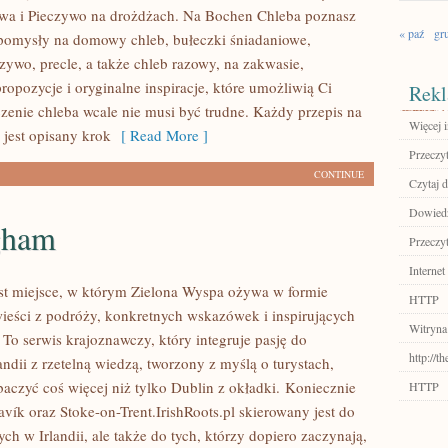
ywa i Pieczywo na drożdżach. Na Bochen Chleba poznasz
« paź
gr
pomysły na domowy chleb, bułeczki śniadaniowe,
zywo, precle, a także chleb razowy, na zakwasie,
opozycje i oryginalne inspiracje, które umożliwią Ci
Rekl
czenie chleba wcale nie musi być trudne. Każdy przepis na
Więcej 
jest opisany krok
[ Read More ]
Przeczyt
CONTINUE
Czytaj d
Dowiedz
gham
Przeczyt
Internet
jest miejsce, w którym Zielona Wyspa ożywa w formie
HTTP
ieści z podróży, konkretnych wskazówek i inspirujących
Witryna
To serwis krajoznawczy, który integruje pasję do
http://t
ndii z rzetelną wiedzą, tworzony z myślą o turystach,
baczyć coś więcej niż tylko Dublin z okładki. Koniecznie
HTTP
vík oraz Stoke-on-Trent.IrishRoots.pl skierowany jest do
h w Irlandii, ale także do tych, którzy dopiero zaczynają,