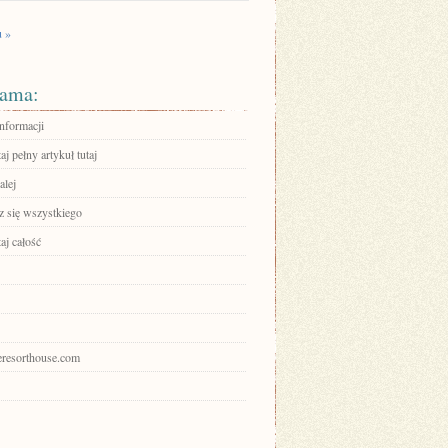
u »
ama:
informacji
aj pełny artykuł tutaj
alej
 się wszystkiego
aj całość
heresorthouse.com