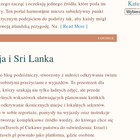
Kate
czego zacząć i oczekują jednego źródła, które poda im
cy. Ten portal harmonijnie miesza subiektywny punkt
Kategorie
ktycznym podejściem do podróży tak, aby każdy mógł
swoją irlandzką przygodę. Na
[ Read More ]
CONTINUE
a i Sri Lanka
to blog podróżniczy, stworzony z miłości odkrywania świata
 osobistymi przeżyciami z wyjazdów. To przestrzeń dla
którzy szukają nie tylko ładnych zdjęć, ale przede
elnych wskazówek ułatwiających planowanie krótkich
odkrywanie ikonicznych miejsc i lokalnych sekretów.
e w sobie reportaże, pomysły na wyjazdy oraz instrukcje
 tworząc kompleksowe źródło wiedzy, do którego chce się
onTravels.pl Ciekawe państwa do odwiedzenia: Izrael i
avels.pl powstało jako platforma, gdzie osobiste