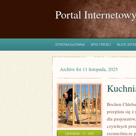
Portal Internetow
STRONA GŁÓWNA
SPIS TREŚCI
BLOG INT
Archive for 11 listopada, 2025
Kuchni
Bochen Chleba
przeplata się 
dla pasjonatów
czytelnych prze
rzemieślnicze 
LISTOPAD - 11 - 2025