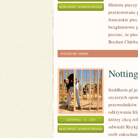
Historia piecz
KUCHNIA
MOŻLIWOŚĆ KOMENTOWANIA
przetestowane 
WEGAŃSKA
ZOSTAŁA WYŁĄCZONA
francuskie piec
bezglutenowe pr
poczuć, że pie
Bochen Chleba 
POSTED BY ADMIN
Nottin
IrishRoots.pl 
szczerych opow
przewodników. 
odkrywania Irla
którzy chcą zo
LISTOPAD - 11 - 2025
odwiedź Reykja
NOTTINGHAM
MOŻLIWOŚĆ KOMENTOWANIA
osób zakochanyc
ZOSTAŁA WYŁĄCZONA