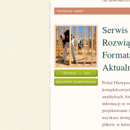
POSTED BY ADMIN
Serwis 
Rozwiąz
Formata
Aktual
LISTOPAD - 11 - 2025
SERWIS
Portal Filetyp
MOŻLIWOŚĆ KOMENTOWANIA
kompleksowych 
FILETYPES.PL
ZOSTAŁA WYŁĄCZONA
analitykach, kt
–
informacji ze ś
INNOWACYJNE
projektowanie i
ROZWIĄZANIA
uzyskasz dostę
IT
plików, w któr
,