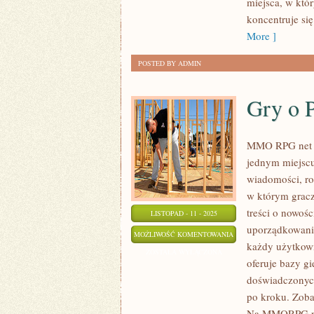
miejsca, w któ
koncentruje si
More ]
POSTED BY ADMIN
Gry o P
MMO RPG net to
jednym miejsc
wiadomości, ro
w którym gracz
treści o nowoś
LISTOPAD - 11 - 2025
uporządkowanie
GRY
MOŻLIWOŚĆ KOMENTOWANIA
każdy użytkown
O
ZOSTAŁA WYŁĄCZONA
oferuje bazy g
PIRATACH
doświadczonych
po kroku. Zobac
Na MMORPG.net