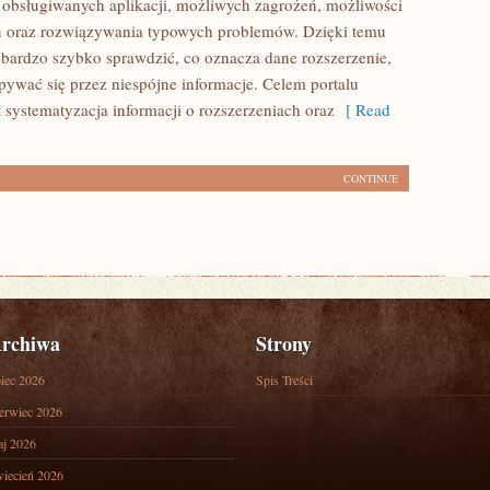
, obsługiwanych aplikacji, możliwych zagrożeń, możliwości
u oraz rozwiązywania typowych problemów. Dzięki temu
bardzo szybko sprawdzić, co oznacza dane rozszerzenie,
pywać się przez niespójne informacje. Celem portalu
st systematyzacja informacji o rozszerzeniach oraz
[ Read
CONTINUE
rchiwa
Strony
piec 2026
Spis Treści
erwiec 2026
j 2026
iecień 2026