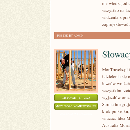
nie wiedzą od 
wszystko na ta
widzenia z pra
zaprojektować 
POSTED BY ADMIN
Słowacj
MonTravels.pl 
i dzielenia się
łowców wrażeń, 
wszystkim rzet
wyjazdów oraz 
LISTOPAD - 11 - 2025
Strona integruj
SŁOWACJA
MOŻLIWOŚĆ KOMENTOWANIA
krok po kroku,
I
ZOSTAŁA WYŁĄCZONA
wracać. Idea M
SRI
Australia.MonTr
LANKA