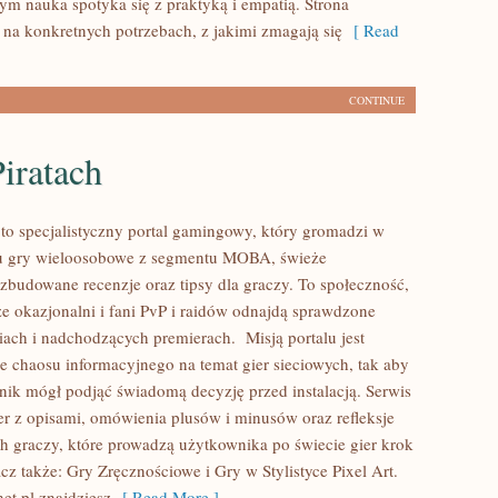
rym nauka spotyka się z praktyką i empatią. Strona
ę na konkretnych potrzebach, z jakimi zmagają się
[ Read
CONTINUE
iratach
 specjalistyczny portal gamingowy, który gromadzi w
u gry wieloosobowe z segmentu MOBA, świeże
zbudowane recenzje oraz tipsy dla graczy. To społeczność,
e okazjonalni i fani PvP i raidów odnajdą sprawdzone
ciach i nadchodzących premierach. Misją portalu jest
 chaosu informacyjnego na temat gier sieciowych, tak aby
ik mógł podjąć świadomą decyzję przed instalacją. Serwis
ier z opisami, omówienia plusów i minusów oraz refleksje
 graczy, które prowadzą użytkownika po świecie gier krok
z także: Gry Zręcznościowe i Gry w Stylistyce Pixel Art.
.pl znajdziesz
[ Read More ]